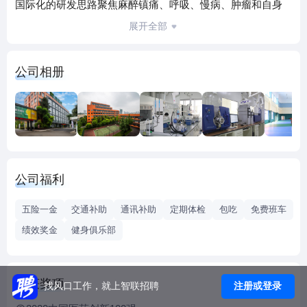
国际化的研发思路聚焦麻醉镇痛、呼吸、慢病、肿瘤和自身
免疫等疾病领域，目前已经建立一系列具有自主知识产权的
展开全部
药物管线，多个项目处于临床开发阶段，多款创新药已经实
现商业化。
公司相册
海思科以行业领先的综合创新实力，获得“2024年中国创新力
医药企业”称号，连续多年荣获“中国医药研发产品线最佳工业
企业”、“中国医药工业百强企业”等多项荣誉，入选“2023年度
中国化药企业TOP100”榜单，及荣登福布斯2021中国最具创
新力企业榜TOP50榜单。
海思科建立了强大的研发引擎，搭建Protac、多肽类药物、吸
公司福利
入制剂等多样的开发与检测分析平台，持续推进筛选、分析
和评估创新药靶点。根据特定细分领域针对特定靶点，开发
五险一金
交通补助
通讯补助
定期体检
包吃
免费班车
具有国际竞争力的创新药。公司拥有一支近千人的高水平科
绩效奖金
健身俱乐部
研团队，为新药的研发提供了强有力的保障。截止2025年3
月，海思科已申请专利1097项、取得授权390项，其中多烯磷
脂酰胆碱注射液及其制备方法专利获得了中国专利优秀奖。
荣获奖项
注册或登录
找风口工作，就上智联招聘
2020年12月，中国首个自主研发且具有全球自主知识产权的