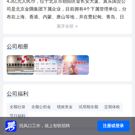
4.3亿元人民币，位于北京市朝阳区金长安大厦。冀东国贸公
司是北京金隅集团下属企业，目前拥有4个下属管理单位，分
布在上海、香港、内蒙、唐山等地，并在曹妃甸、青岛、日
照、甘其毛都、二连浩特等国内多个港口和口岸设立办事
展开全部
处，拥有自营商品的进出口经营权。公司以水泥、焦炭、铁
矿石、煤炭、钢材、电解铜、水渣等大宗产品国际贸易为主
公司相册
业，以金融衍生工具、互联网平台、供应链服务为载体，依
托集团良好的企业信誉、品牌优势和资金保障，全方位多元
化开展贸易的战略部署，规范运作，诚信经营，为上下游企
业提供全方位供应链服务。
公司福利
全额社保
全额公积金
绩效奖金
试用期全额
定期体检
节日福利
注册或登录
找风口工作，就上智联招聘