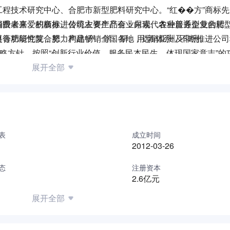
程技术研究中心、合肥市新型肥料研究中心。“红��方”商标
消费者喜爱的商标。公司主要产品有：尿素、各种普通型复合肥
着眼未来，积极推进传统农资生产企业向现代农业服务企业的转
料等功能性复合肥，产品畅销全国各地，远销亚洲及非洲。
合肥研究院，努力构建“产、学、研、用”新体系，不断推进公
战略方针，按照“创新行业价值，服务民本民生，体现国家意志”的
民增收、农村振兴、农业发展、保障国家粮食安全贡献央企力量
展开全部
表
成立时间
2012-03-26
态
注册资本
2.6亿元
展开全部