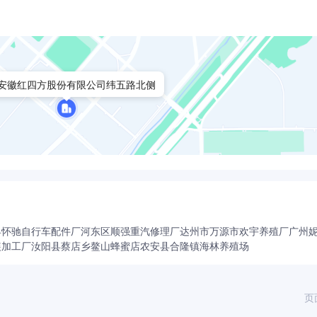
安徽红四方股份有限公司纬五路北侧
县怀驰自行车配件厂
河东区顺强重汽修理厂
达州市万源市欢宇养殖厂
广州
装加工厂
汝阳县蔡店乡鳌山蜂蜜店
农安县合隆镇海林养殖场
页