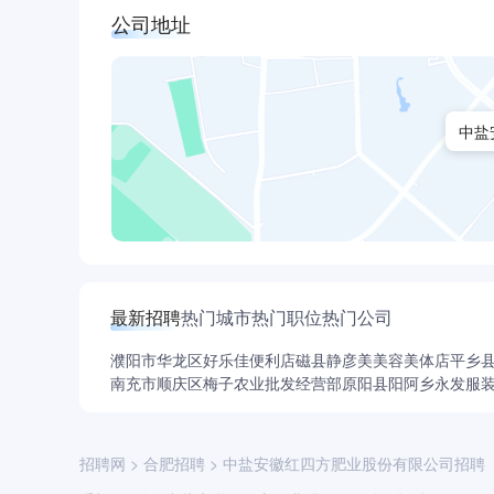
公司地址
中盐
最新招聘
热门城市
热门职位
热门公司
濮阳市华龙区好乐佳便利店
磁县静彦美美容美体店
平乡
南充市顺庆区梅子农业批发经营部
原阳县阳阿乡永发服
招聘网
>
合肥招聘
>
中盐安徽红四方肥业股份有限公司招聘