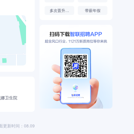
多次晋升机会
带薪年假
妮娜卫生院
面更新时间：08.09