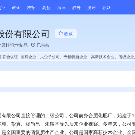
副业
政企
校招
高薪
海归
驻外
测评
职Q
股份有限公司
收藏
学原料/化学制品
已审核
用 联合认证
国有企业、央企子公司、专精特新企业、高新技术企业、省级企业技术中心、省级工程技术研究中心、省级博士后创新实践基地、政府供应商、上市企业供应商、国企供应商、战略性新兴领域创新能力、绝对控股4家公司、旗下品牌同行前5%、A级纳税人、劳动保障诚信A级、知名品牌供应商、多产业布局、拥有节能环保技术、拥有自主品牌、拥有发明专利、专利授权量同领域前500、技术布局行业领先、经营年限全省同行前20%、集团成员、权威管理体系认证、权威产品认证、大学生就
有限公司直接管理的二级公司，公司前身合肥化肥厂，始建于19
陈毅、彭真、杨尚昆、朱镕基等先后来企业视察。多年来，公司
，是全国重要的磷复肥生产企业。公司是国家高新技术企业、全