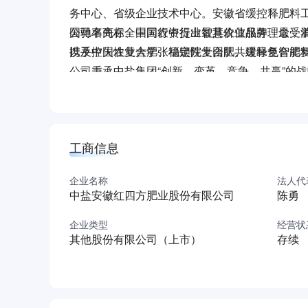
务中心、省级企业技术中心。安徽省缓控释肥料工
国驰名商标、中国农资行业最具价值品牌、最受
公司率先在全国同行中提出智慧农业服务理念，
以及控失性复合肥、稳定性复合肥、缓释复合肥
携手中国农业大学张福锁院士团队共建绿色智能复
公司秉承中盐集团“创新、变革、竞争、共赢”的
积极承担社会责任，推进企业高质量发展，为农
工商信息
企业名称
法人代
中盐安徽红四方肥业股份有限公司
陈勇
企业类型
经营状
其他股份有限公司（上市）
存续