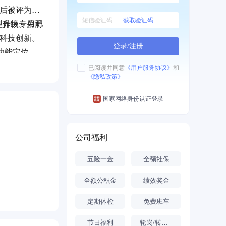
先后被评为中
获取验证码
、作物专用肥
型升级。公司
司科技创新。
登录/注册
功能定位，
。
已阅读并同意
《用户服务协议》
和
《隐私政策》
国家网络身份认证登录
公司福利
五险一金
全额社保
全额公积金
绩效奖金
定期体检
免费班车
节日福利
轮岗/转岗机会