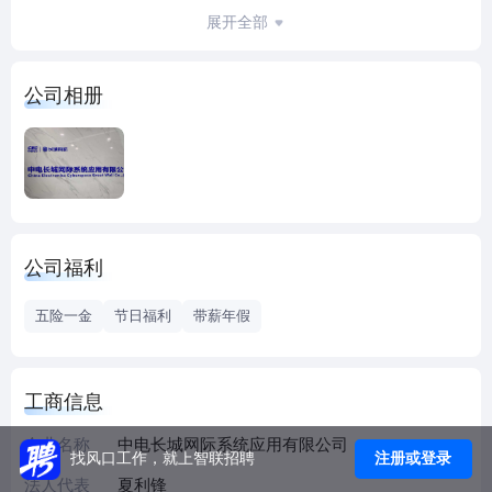
用户提供信息安全的全方位的解决方案和相关服务。
展开全部
公司致力于建设全球领先的信息系统全生命周期安全服
务体系。凭借在各个行业领域积累的丰富经验、广泛能力以
公司相册
及CEC集团完整的信息技术产业链，中电长城网际系统应用
有限公司与客户携手合作，共同打造持续发展、卓越绩效的
企业和政府。基于我们在安全咨询、安全技术及安全服务领
域的专长，我们为客户制定“持续安全发展”战略，帮助他们成
就卓越绩效，创造可持续的价值。借助独到的行业知识，精
深的服务研究以及领先的技术能力，立足于商业和技术的前
公司福利
沿，为我们的客户量身订制解决方案，通过整合咨询规划和
外包方面的协作能力，中电长城网际系统应用有限公司能够
五险一金
节日福利
带薪年假
帮助客户实现全方位的业务创新以及持续改善，上至为客户
设计安全战略规划，下至日常运营。
公司聚焦于为重点行业重要信息系统提供体系化安全服务，
工商信息
优化信息安全服务业务结构，提高完善信息安全产品性能和
功能，提升信息安全产业竞争力；聚合各种安全技术和安全
企业名称
中电长城网际系统应用有限公司
注册或登录
找风口工作，就上智联招聘
服务力量，以自主可控的IT构件和信息安全关键技术为基础，
法人代表
夏利锋