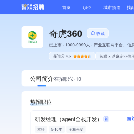
首页
职位
城市频道
找
奇虎360
收藏
已上市
·
1000-9999人
·
产业互联网平台、信息
智联 x 芝麻企业信
靠谱分 4.6
公司简介
在招职位·10
热招职位
研发经理（agent全栈开发）
面
本科
5-10年
全栈开发