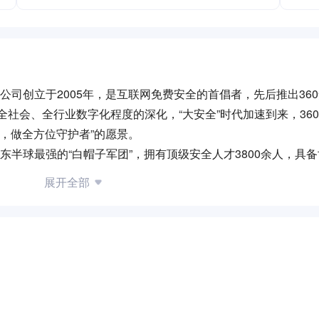
公司创立于2005年，是互联网免费安全的首倡者，先后推出36
全社会、全行业数字化程度的深化，“大安全”时代加速到来，360
，做全方位守护者”的愿景。
东半球最强的“白帽子军团”，拥有顶级安全人才3800余人，具
全大数据，以及近万件原创技术和核心技术专利。2014年以来，
展开全部
中国的境外APT组织，侦测到多次使用在野0day漏洞的APT攻
互联网安全服务及各项主营业务有序开展的同时，持续通过技术创
建了大安全时代的整体防御战略体系。
构建大安全生态，带动国内网络安全行业共同成长，提升我国的网络综
中国和网络强国的背景下，360凭借自身在网络安全领域十余年
基础设施为底层建筑，以安全运营战法、实战检验机制、安全互通
的新时代网络安全能力框架体系。