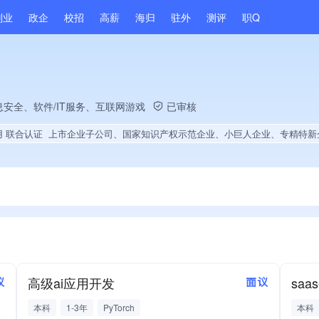
副业
政企
校招
高薪
海归
驻外
测评
职Q
安全、软件/IT服务、互联网游戏
已审核
用 联合认证
上市企业子公司、国家知识产权示范企业、小巨人企业、专精特新企业、高新技术企业、省级企业技术中心、央企供应商、政府供应商、上市企业供应商、战略性新兴领域创新能力、绝对控股4家公司、薪资水平全省同行前5%、A级纳税人、知名品牌供应商、多产业布局、拥有节能环保技术、拥有自主品牌、拥有高价值专利、专利授权量同领域前50、技术布局行业领先、拥有绿色低碳技术、经营年限全国同行前5%、集团成员、权威管理体系认证、创新型中小企业、大学生就业贡献、2025年公开项目中标、拥有绿色资质、拥有工艺创新能力、拥
高级ai应用开发
sa
议
面议
本科
1-3年
PyTorch
本科