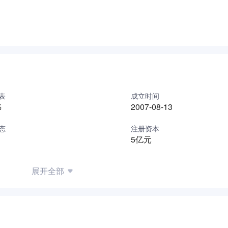
身份，通过资源共享、标准互通，促进行业内知识共享和协同防
的大安全生态，为大安全时代保驾护航。
表
成立时间
祎
2007-08-13
态
注册资本
5亿元
展开全部