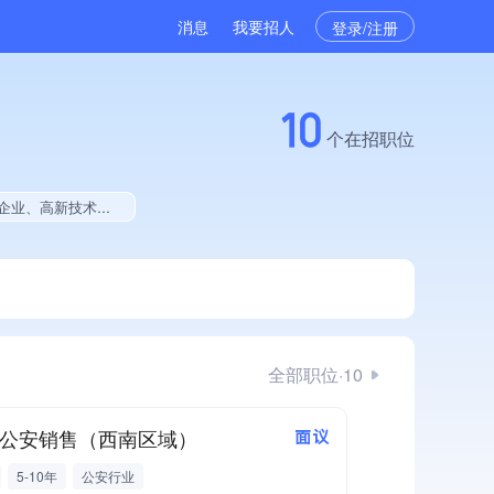
消息
我要招人
登录/注册
10
个在招职位
有多项作品、美术作品创作量位于同行前5%、2025年度作品创作量极速增长、拥有多项著作权、软件研发量位于同行前500
全部职位·10
as公安销售（西南区域）
面议
5-10年
公安行业