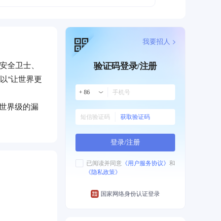
我要招人 >
0安全卫士、
验证码登录/注册
以“让世界更
+ 86
备世界级的漏
获取验证码
360持续输
击。
登录/注册
新，推出分布
已阅读并同意
《用户服务协议》
和
《隐私政策》
合防御能力。
来的实践和积
国家网络身份认证登录
标准和安全专