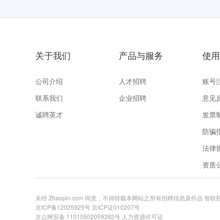
关于我们
产品与服务
使用
公司介绍
人才招聘
账号
联系我们
企业招聘
意见
诚聘英才
发票
防骗
法律
资质
未经 Zhaopin.com 同意，不得转载本网站之所有招聘信息及作品 智
京ICP备12025925号
京ICP证010207号
京公网安备 11010502059392号
人力资源许可证