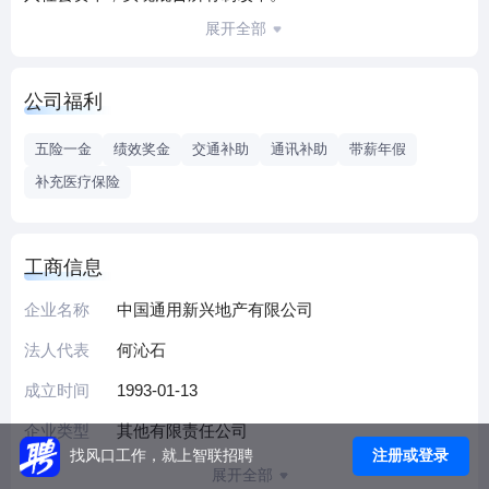
公司总部位于北京，下属5家城市公司，在职员工100余人。
展开全部
公司业务聚焦于住宅业务开发及商办业务开发。
公司福利
五险一金
绩效奖金
交通补助
通讯补助
带薪年假
补充医疗保险
工商信息
企业名称
中国通用新兴地产有限公司
法人代表
何沁石
成立时间
1993-01-13
企业类型
其他有限责任公司
注册或登录
找风口工作，就上智联招聘
展开全部