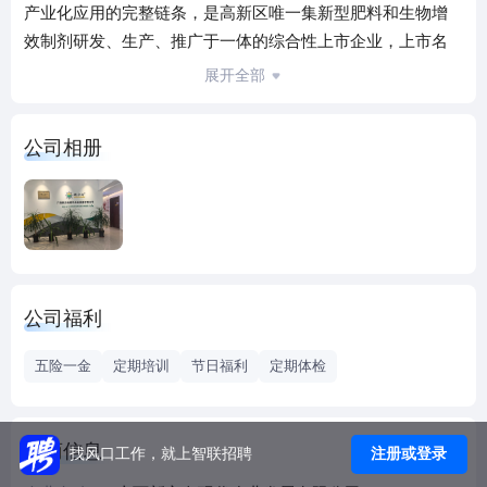
产业化应用的完整链条，是高新区唯一集新型肥料和生物增
效制剂研发、生产、推广于一体的综合性上市企业，上市名
称：汉和生物，证券代码：873757。
展开全部
公司高度重视科技创新，与中科院微生物所、天津工业生物
技术研究所、清华大学、江南大学、中国农业大学等20余家
公司相册
顶尖科研院所建立深度战略合作关系，累计承担国家重点研
发计划、自治区科技重大专项等30余项国家级科研项目。研
发团队汇聚中高级职称专家11人、博士/硕士研究生28人，建
设有合成生物学与基因工程、农业微生物与生物防治等五大
世界领先实验室，配备国际一流科研设备，并设立博士后科
研工作站，形成从基础研究到产业化应用的完整创新链。时
公司福利
至今日，公司拥有总面积达20000m2的三大生物研发中心，
配备百余台国际顶尖分析与中试设备，为科研实践提供了坚
五险一金
定期培训
节日福利
定期体检
实支撑。深耕菌种资源开发，建立微生物菌种保藏中心，保
存优质菌株资源30000余株，公司累计自主研发获得专利100
多项，每年新申请专利超过50项，在生物科技核心领域牢牢
工商信息
注册或登录
找风口工作，就上智联招聘
掌握技术主动权。