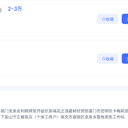
）
2-3万
收藏
收藏
行
易门龙泉友利棋牌室
丹徒区新城花之顶建材经营部
厦门市思明区卡梅莉
市下架山守正服装店（个体工商户）
南充市嘉陵区龙泉乡畜牧兽医工作站