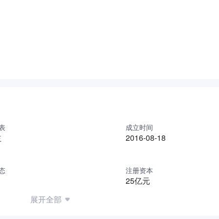
产品检测认证、进出口产品认证检测、委托检测、标准管理、产
。依托跨界融合方式打造的综合性第三方智能网联汽车公共检测
场景模拟、示范运营的测试研究需求，为智能网联汽车领域前瞻
汽车数据安全领域，与国家网信办合作建设智能网联汽车信息安
上海汽检将持续发力“数字化、平台化、多元化、国际化”的战
试，逐步形成汽车网络信息安全试验能力和评价体系。
等举措提升公司核心竞争力，构建适应现代化市场经济发展需要
业提供公正、科学的服务，助力汽车产业高质量发展。
表
成立时间
益
2016-08-18
态
注册资本
25亿元
展开全部