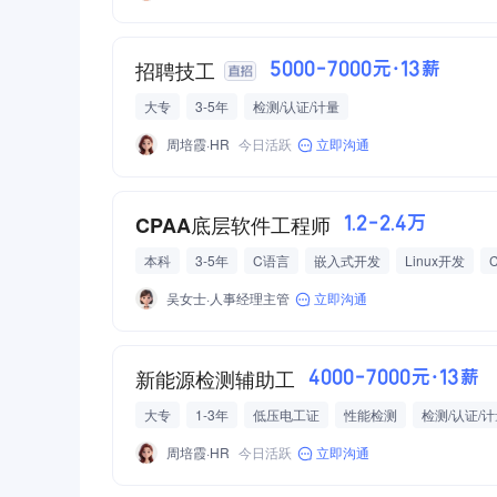
招聘技工
5000-7000元·13薪
大专
3-5年
检测/认证/计量
周培霞·HR
今日活跃
立即沟通
CPAA底层软件工程师
1.2-2.4万
本科
3-5年
C语言
嵌入式开发
Linux开发
性能调优与问题排查
吴女士·人事经理主管
立即沟通
新能源检测辅助工
4000-7000元·13薪
大专
1-3年
低压电工证
性能检测
检测/认证/
周培霞·HR
今日活跃
立即沟通