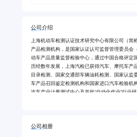
公司介绍
上海机动车检测认证技术研究中心有限公司（简称
产品检测机构，是国家认证认可监督管理委员会（
动车产品质量监督检验中心，通过中国合格评定国
历经数年发展，上海汽检已获得汽车、摩托车产
目录检测、国家交通部车辆油耗检测、国家认监委
车产品召回鉴定检测机构和国家进口汽车检验机
汽车产业计量测试中心及首批“自动化作业”行业
自2016年“事转企”改制以来，上海汽检秉承“
检测、精到服务”的五精文化，实施适应企业自身
车检测行业的各项技术领域，增强企业转型动能，
公司相册
业性的服务满足客户需求。在与三方客户建立良
话语权。
目前，上海汽检已拥有国内领先的汽车、摩托车