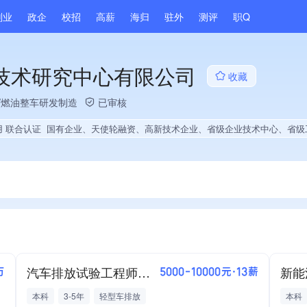
副业
政企
校招
高薪
海归
驻外
测评
职Q
技术研究中心有限公司
收藏
/燃油整车研发制造
已审核
用 联合认证
国有企业、天使轮融资、高新技术企业、省级企业技术中心、省级工程技术研究中心、政府供应商、上市企业供应商、国企供应商、战略性新兴领域创新能力、绝对控股4家公司、薪资水平全省同行前40%、A级纳税人、知名品牌供应商、多产业布局、拥有节能环保技术、拥有自主品牌、拥有发明专利、专利授权量同领域前5%、技术布局行业领先、拥有绿色低碳技术、经营年限全国同行前15%、集团核心成员、创新型中小企业、大学生就业贡献、2
汽车排放试验工程师（河南分公司）
新能
万
5000-10000元·13薪
本科
3-5年
轻型车排放
本科