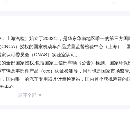
：上海汽检）始立于2003年，是华东华南地区唯一的第三方国
CNCA）授权的国家机动车产品质量监督检验中心（上海）、
家认可委员会（CNAS）实验室认可。
品的全部国家授权,包括国家工信部车辆《公告》检测、国家环保
车辆及零部件产品（ccc）认证检测等，同时也是国家市场监管
构，国内唯一的汽车专用器具计量检定站，国内首个获批筹建的
研发中心。
为客户钻研、替用户把关”的核心价值观与“精诚育人、精细管理、精
展开全部
发展的战略布局，以“平台化、多元化、数字化、国际化”为发展
通过多元化合作模式，成立了7家分公司、11家子公司，以区
好客情关系的同时，凭借优秀的专业能力和服务意识，不断提升
检测能力，以及机动车产品计量测试和校准、智能汽车传感器检