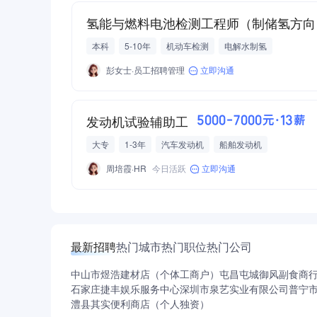
氢能与燃料电池检测工程师（制储氢方向
本科
5-10年
机动车检测
电解水制氢
彭女士·员工招聘管理
立即沟通
发动机试验辅助工
5000-7000元·13薪
大专
1-3年
汽车发动机
船舶发动机
周培霞·HR
今日活跃
立即沟通
最新招聘
热门城市
热门职位
热门公司
中山市煜浩建材店（个体工商户）
屯昌屯城御风副食商
石家庄捷丰娱乐服务中心
深圳市泉艺实业有限公司
普宁
澧县其实便利商店（个人独资）