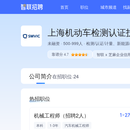
首页
职位
城市频道
找
上海机动车检测认证
未融资
·
500-999人
·
检测/认证/计量、新能源
智联 x 芝麻企业信
靠谱分 4.7
公司简介
在招职位·24
热招职位
机械工程师（招聘2人）
1-2
本科
1-3年
汽车机械工程师