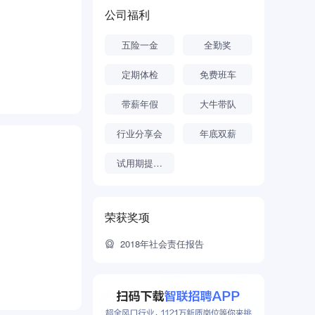
品技术研发、
公司福利
研究服务平
五险一金
全勤奖
技术研究和应
全实验室，开
略发展路线，
定期体检
免费班车
的检测认证高
带薪年假
大牛带队
行业分享会
年底双薪
试用期提前转正
荣获奖项
2018年社会责任报告