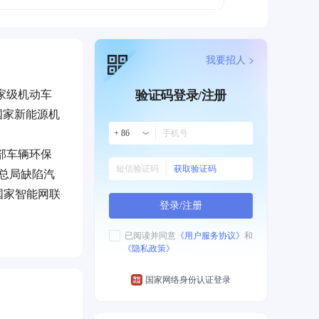
我要招人 >
家级机动车
验证码登录/注册
国家新能源机
+ 86
部车辆环保
获取验证码
总局缺陷汽
国家智能网联
登录/注册
准营销、精益
已阅读并同意
《用户服务协议》
和
《隐私政策》
定位，精耕汽
域特色化、专
国家网络身份认证登录
行业影响力和
测及环境理化