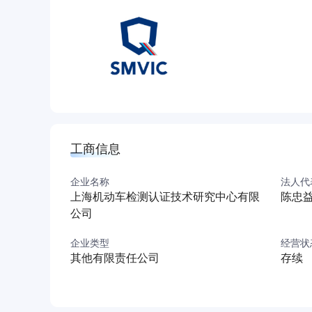
性能试验能力。能够承担产品型式认证、强制性
检测设备开发、技术咨询及创投孵化等多项工作
台，可满足智能网联汽车通讯性能、功能验证、
用开发提供技术支持；同时，深度聚焦智能网联
面对未来智能互联时代的挑战和高新技术的迭代，
展智能网联汽车的漏洞扫描、安全检测、渗透测
通过业务拓展、管理提升、创新转型、多元融合
质量发展的集团公司，更好地为政府、行业和企
工商信息
企业名称
法人代
上海机动车检测认证技术研究中心有限
陈忠
公司
企业类型
经营状
其他有限责任公司
存续