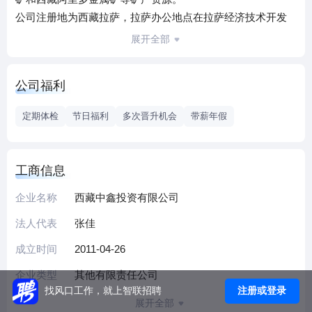
公司注册地为西藏拉萨，拉萨办公地点在拉萨经济技术开发
区；阿里设公司分部，主要管理多金属矿，办公地点在阿里
展开全部
文化路；在常州分设运营中心，主要管理公司对外运营工
作；现面向全国招聘地质矿业人才，欢迎各位的加入！
公司福利
定期体检
节日福利
多次晋升机会
带薪年假
工商信息
企业名称
西藏中鑫投资有限公司
法人代表
张佳
成立时间
2011-04-26
企业类型
其他有限责任公司
注册或登录
找风口工作，就上智联招聘
展开全部