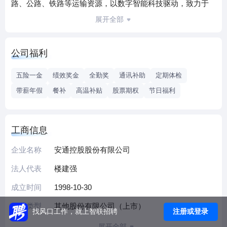
路、公路、铁路等运输资源，以数字智能科技驱动，致力于
为客户提供绿色、经济、高效、安全的集装箱全程物流解决
展开全部
方案，推动产业链、供应链生态圈的共建共享、互惠互通，
促进行业高质量有序发展。公司现已形成覆盖“沿江、沿海、
公司福利
纵深内陆”的业务网络布局形态，2021年在全国各港口集装箱
总吞吐量超过1300万TEU，在数十个内贸港口吞吐量排名前
五险一金
绩效奖金
全勤奖
通讯补助
定期体检
三。据Alphaliner全球集装箱船舶排名统计，截至2022年6月安
带薪年假
餐补
高温补贴
股票期权
节日福利
通控股综合运力在全球排名第21位，位居国内内贸集装箱物
流企业前三甲。
在国家加快构建以国内大循环为主体、国内国际双循环相互
工商信息
促进新发展格局的政策推动之下，安通控股将继续专注主
业，增强业务优势，战略上加强同业合作协同，实现优势互
企业名称
安通控股股份有限公司
补，业务上服务双循环新发展。未来，安通将牢牢把握“稳字
法人代表
楼建强
当头、稳中求进”的总基调，全面优服务、稳增长、深改革、
成立时间
1998-10-30
防风险、提素质。通过多方携手，合力共创，推动产业链、
供应链生态圈的共建共享、互惠互通，促进行业高质量有序
企业类型
其他股份有限公司（上市）
注册或登录
找风口工作，就上智联招聘
发展。
展开全部