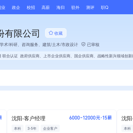
副业
政企
校招
高薪
海归
驻外
测评
职Q
份有限公司
收藏
、学术/科研、咨询服务、建筑/土木/市政设计
已审核
用 联合认证
政府供应商、上市企业供应商、国企供应商、战略性新兴领域创新能力、绝对控股12家公司、薪资水平全省同行前10%、A级纳税人、知名品牌供应商、多产业布局、拥有节能环保技术、拥有自主品牌、拥有发明专利、专利授权量同领域前5%、技术布局行业领先、经营年限全国同行前10%、集团核心成员、权威管理体系认证、大学生就业贡献、2025年公开项目中标、拥有绿色资质、拥有工艺创新能力、拥有多项作品、美
沈阳-客户经理
沈阳
薪
6000-12000元·15薪
本科
3-5年
企业客户
本科