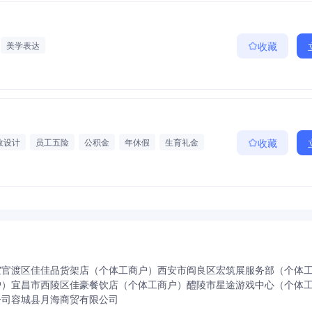
美学表达
收藏
政设计
员工五险
公积金
年休假
生育礼金
收藏
活动
出国考察
室
官渡区佳佳品货架店（个体工商户）
西安市阎良区宏筑展服务部（个体
户）
宜昌市西陵区佳豪餐饮店（个体工商户）
醴陵市星途游戏中心（个体
公司
容城县月海商贸有限公司