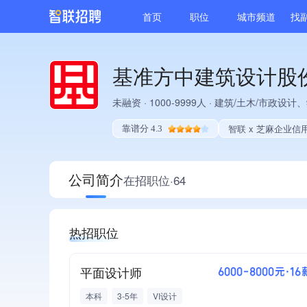
首页
职位
城市频道
找
基准方中建筑设计股
未融资
·
1000-9999人
·
建筑/土木/市政设计
智联 x 芝麻企业信
靠谱分 4.3
公司简介
在招职位·64
热招职位
平面设计师
6000-8000元·16
本科
3-5年
VI设计