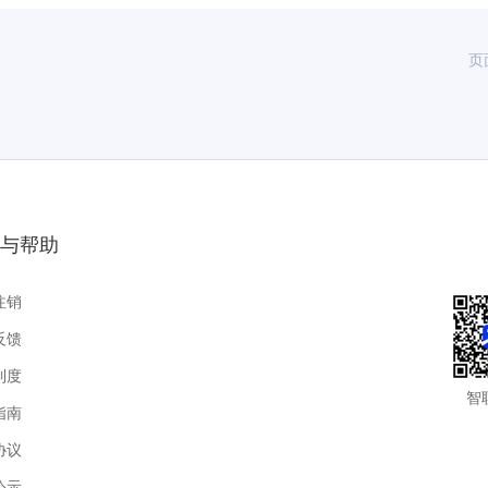
页
与帮助
注销
反馈
制度
智
指南
协议
公示