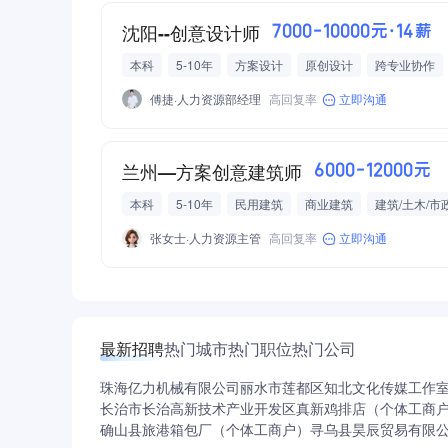
沈阳--创意设计师
7000-10000元·14薪
本科
5-10年
方案设计
原创设计
跨专业协作
傅捷·人力资源部经理
高回复率
立即沟通
兰州—方案创意建筑师
6000-12000元
本科
5-10年
民用建筑
商业建筑
建筑/土木/市
结婚礼金
亲属抚恤金
带薪病假
午餐补助
团队
张女士·人力资源主管
高回复率
立即沟通
最新招聘
热门城市
热门职位
热门公司
珠海亿力机械有限公司
丽水市莲都区知北文化传媒工作
长治市长治高新技术产业开发区真新鸡排店（个体工商
确山县旅港箱包厂（个体工商户）
寻乌县昊辰贸易有限