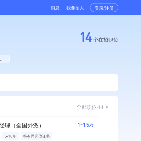
消息
我要招人
登录/注册
14
个在招职位
全部职位·14
经理（全国外派）
1-1.5万
5-10年
持有同岗位证书