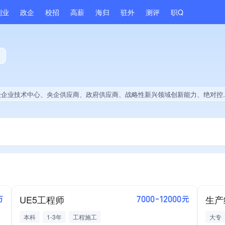
副业
政企
校招
高薪
海归
驻外
测评
职Q
商、政府供应商、战略性新兴领域创新能力、绝对控股17家公司、薪资水平全省同行前10%、A级纳税人、水利建设信用AAA级、水利建设信用AA级、守合同重信用企业、劳动保障诚信A级、知名品牌供应商、多产业布局、拥有节能环保技术、拥有发明专利、专利授权量同领域前5%、技术布局行业领先、拥有绿色低碳技术、经营年限全国同行前5%、集团核心成员、权威管理体系认证、大学生就业贡献、2025年公开项目中标、拥有绿色资质、拥有工艺创新能力、拥有美术作品、美术作品创作量位于同行前10%、拥有多项著作权、软件研发量位于同行前40%
UE5工程师
生产
万
7000-12000元
本科
1-3年
工程施工
大专