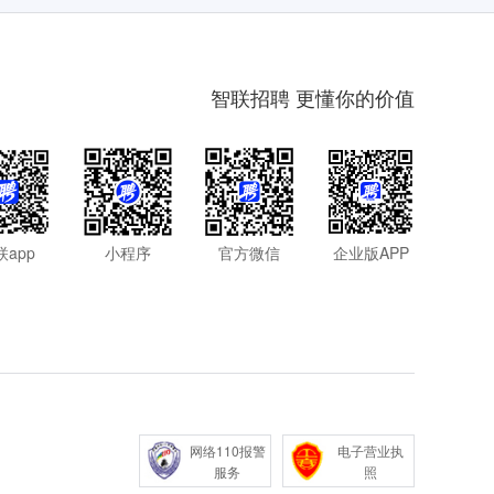
智联招聘 更懂你的价值
联app
小程序
官方微信
企业版APP
网络110报警
电子营业执
服务
照