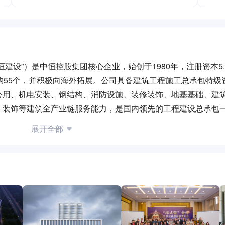
建设”）是中恒控股集团核心企业，始创于1980年，注册资本5.
构55个，并积极向海外拓展。公司具备建筑工程施工总承包特级
公用、机电安装、钢结构、消防设施、装修装饰、地基基础、建
、装饰等建筑全产业链服务能力，是国内领先的工程建设总承包
成产值120亿，是江西首家实现“双百亿”的民营建筑企业，江西省
展开全部
先后创下包含鲁班奖、国家优质工程银奖、全国建筑装饰工程奖
杯等全国各省、市级优良工程700余项。公司贯彻创新引领企
后科研工作站的先河，设立了BIM技术中心、装配式研究中心
化，百年千亿国际化”为战略目标。下设建设集团、产业集团、
业布局。中恒建设集团有限公司愿与社会各界朋友一起，携手共