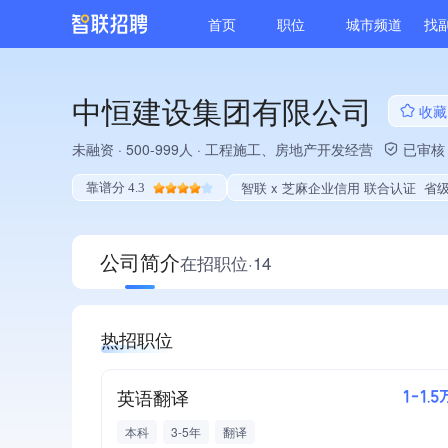
首页
职位
城市频道
找
中恒建设集团有限公司
收藏
未融资
·
500-999人
·
工程施工、房地产开发经营
已审核
智联 x 芝麻企业信用 联合认证
省级企业技术中心、央企供应
靠谱分 4.3
公司简介
在招职位·14
热招职位
英语翻译
1-1.5
本科
3-5年
翻译