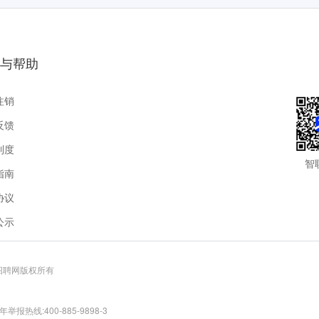
与帮助
注销
反馈
制度
智
指南
协议
公示
联招聘网版权所有
报热线:400-885-9898-3