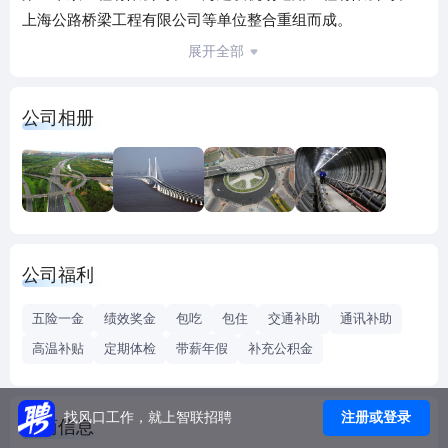
上海公路桥梁工程有限公司等单位整合重组而成。
上海公路桥梁（集团）有限公司是国家特级施工企业，具有
展开全部
市政公用工程总承包特级，市政行业设计甲级资质，另有公
路、建筑工程、机电安装工程施工总承包一级，机场场道、
公司相册
公路路面、地基基础、桥梁工程专业承包一级等资质。业务
组合涉及公路、桥梁、高架、轨道交通及地下工程、机场场
道、环保水务、沥青混凝土研发生产施工和房建工程等领
域。同时，进一步锁定大型桥梁领域、城市预制拼装桥梁领
域、高等级特种沥青路面领域、大修领域，持续加强核心能
力建设，逐步形成核心优势产业，全面提升综合竞争实力，
公司福利
塑造路桥集团国内一流的交通基础设施综合服务商形象。
道路领域：自1988年中国大陆第一条高速公路——沪嘉高速
五险一金
绩效奖金
包吃
包住
交通补助
通讯补助
公路建成以来，公司先后承建了中国众多独具代表性的高架
高温补贴
定期体检
带薪年假
补充公积金
道路及高速公路。并成功研发应用的彩色沥青、排水降噪沥
青、重载沥青等一系列产品，持续开创中国沥青行业新篇。
桥梁领域：作为城市桥梁、立交建设发展的参与者与见证
注册或登录
找风口工作，就上智联招聘
工商信息
者，公司凭借丰富的建设经验，在斜拉桥、转体桥、老桥改