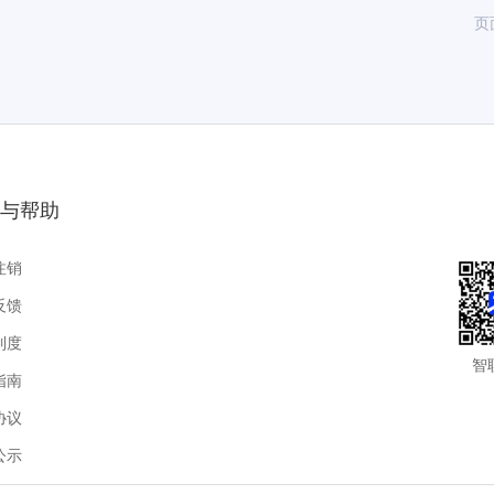
页
与帮助
注销
反馈
制度
智
指南
协议
公示