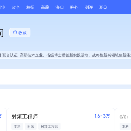
副业
政企
校招
高薪
海归
驻外
测评
职Q
司
收藏
用 联合认证
高新技术企业、省级博士后创新实践基地、战略性新兴领域创新能力、薪资水平全省同行前5%、A级纳税人、拥有节能环保技术、拥有发明专利、专利授权量同领域前5%、技术布局行业领先、拥有绿色低碳技术、经营年限全国同行前5%、集团成员、权威管理
射频工程师
c/
万
1.6-3万
本科
射频
射频工程师
本科