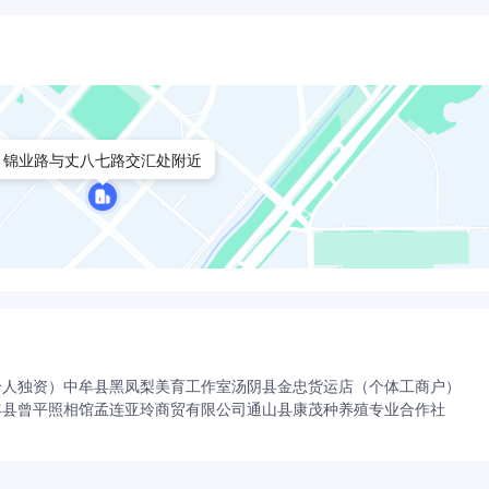
锦业路与丈八七路交汇处附近
个人独资）
中牟县黑凤梨美育工作室
汤阴县金忠货运店（个体工商户）
丰县曾平照相馆
孟连亚玲商贸有限公司
通山县康茂种养殖专业合作社