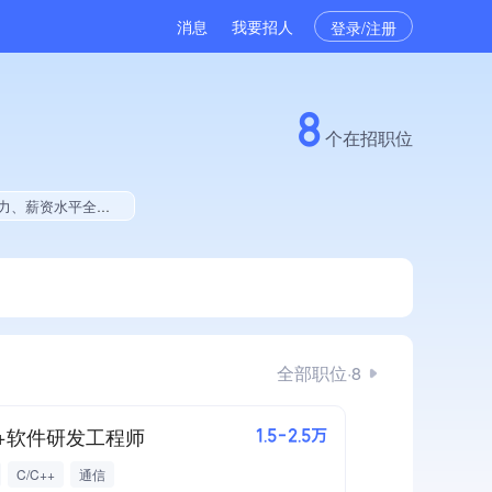
消息
我要招人
登录/注册
8
个在招职位
体系认证、大学生就业贡献、拥有绿色资质、拥有工艺创新能力
全部职位·8
c++软件研发工程师
1.5-2.5万
C/C++
通信