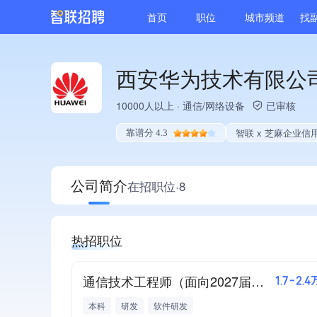
首页
职位
城市频道
找
西安华为技术有限公
10000人以上
·
通信/网络设备
已审核
智联 x 芝麻企业信
靠谱分 4.3
公司简介
在招职位·8
热招职位
通信技术工程师（面向2027届毕业生）
1.7-2.4
本科
研发
软件研发