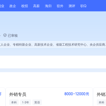
副业
政企
校招
高薪
海归
驻外
测评
职Q
备
已审核
、高新技术企业、省级工程技术研究中心、央企供应商、战略性新兴领域创新能力、绝对控股1家公司、薪资水平全省同行前20%、旗下品牌同行前40%、A级纳税人、知名品牌供应商、多产业布局、拥有节能环保技术、拥有自主品牌、拥有高价值专利、专利授权量同领域前500、技术布局行业领先、拥有绿色低碳技术、经营年限全国同行前5%、权威管理体系认证、权威产品认证、创新型中小企业、大学生就业贡献、拥有绿色资质、拥有工艺创新能力、拥有著作权、软件研发量位于同行前20%
外销专员
外销
万
8000-12000元
本科
1-3年
英语
本科