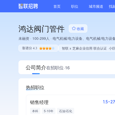
首页
职位
城市频道
找
鸿达阀门管件
收藏
未融资
·
100-299人
·
电气机械/电力设备、电气机械/电力设
智联 x 芝麻企业信用 联合认证
小巨人企业、专精特新企业
靠谱分 4.3
公司简介
在招职位·16
热招职位
销售经理
1.5-2
本科
5-10年
石油/石化