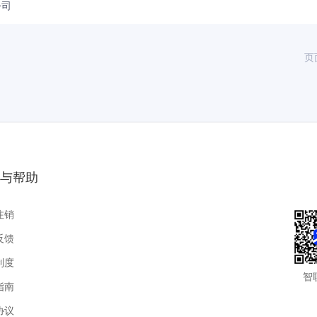
公司
页
与帮助
注销
反馈
制度
智
指南
协议