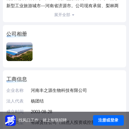
新型工业旅游城市---河南省济源市。公司现有承留、梨林两
个工厂及海口丰之源三个子公司。经过数十年的发展，河南
展开全部
丰之源生物科技有限公司已发展成为一家集核桃种植、技术
研发、饮料生产为一体的现代化实力企业。
公司相册
海口丰之源饮料有限公司是河南丰之源生物科技有限公司旗
下的全资子公司，专业从事“近水”饮料、植物饮料的研发和推
广，海口丰之源是“近水”饮料的开创者和领导品牌，主推产品
有全新概念近水饮料天然椰子水、海盐柠檬水以及粗粮果饮
等完全自主知识产权的差异化产品。
工商信息
海口丰之源饮料有限公司是河南丰之源生物科技有限公司旗
下的全资子公司，专业从事“近水”饮料、植物饮料的研发和推
企业名称
河南丰之源生物科技有限公司
广，海口丰之源是“近水”饮料的开创者和领导品牌，主推产品
法人代表
杨团结
有全新概念近水饮料天然椰子水、海盐柠檬水以及粗粮果饮
等完全自主知识产权的差异化产品。
成立时间
2003-08-28
海口丰之源郑州办事处位于郑州市河南电子商务孵化基地，
注册或登录
找风口工作，就上智联招聘
企业类型
有限责任公司（自然人投资或控股）
是创新型“互联网+”模式的饮料企业，母公司河南丰之源生物