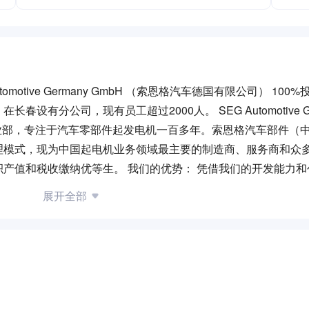
otive Germany GmbH （索恩格汽车德国有限公司） 100
有分公司，现有员工超过2000人。 SEG Automotive Ge
业部，专注于汽车零部件起发电机一百多年。索恩格汽车部件（
理模式，现为中国起电机业务领域最主要的制造商、服务商和众
产值和税收缴纳优等生。 我们的优势： 凭借我们的开发能力和
产品领域取得了巨大的技术进步和优势。我们生产高性能、灵活
展开全部
的全球质量标准。 作为企业，我们承担社会责任, 我们的目标
我们不断创新、持续改进，高瞻远瞩且脚踏实地。 勇于担当 - 每位
当。 以终为始 - 我们致力于移动出行的美好未来，促进合作共
重，彼此信任、欣赏，充分体现文化多样性。 我们为员工的职业发
道提升员工专业和管理能力。同时，公司提供国际层面的职业发
一部分。 我们鼓励建设性的对话和自主地工作。 所有这些，加