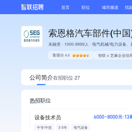
首页
职位
城市频道
找
索恩格汽车部件(中国
未融资
·
1000-9999人
·
电气机械/电力设备、
智联 x 芝麻企业信
靠谱分 4.6
公司简介
在招职位·27
热招职位
设备技术员
6000-8000元·13
中专/中技
3-5年
电气设备