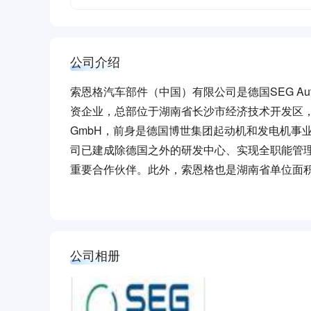
公司介绍
索恩格汽车部件（中国）有限公司是德国SEG Autom
资企业，总部位于湖南省长沙市经济技术开发区，在长春设
GmbH，前身是德国博世集团起动机和发电机事
司已建成除德国之外的研发中心、实现全职能管
重要合作伙伴。此外，索恩格也是湖南省单位面积
一个多世纪以来，我们已经在起动机和发电机的
拥有竞争力的产品组合和稳健的生产流程以及统一
驱未来 - 让明天的出行更美好。 面向未来 - 
公司的发展息息相关—因此我们信守承诺，勇于担
公司相册
的发展。 全球协同 - 我们全球化的团队互相尊
升提供丰富且充足的培训项目。三条职业发展通
工晋升。 团队合作和多样性是我们工作中重要的