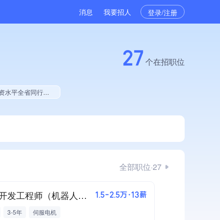
消息
我要招人
登录/注册
27
个在招职位
、技术布局行业领先、大学生就业贡献、拥有著作权
全部职位·27
工艺开发工程师（机器人关节模组性能测试）
1.5-2.5万·13薪
3-5年
伺服电机