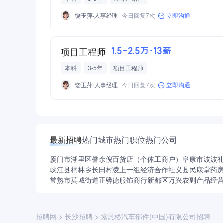
饶玉萍·人事经理
今日回复7次
立即沟通
项目工程师
1.5-2.5万·13薪
本科
3-5年
项目工程师
饶玉萍·人事经理
今日回复7次
立即沟通
最新招聘
热门城市
热门职位
热门公司
厦门市湖里区誊余倪百货店（个体工商户）
阜康市波波
峡江县桐林乡长田村凌上一组经济合作社
义县民康堂药
常熟市莫城街道正骅德服饰商行
新都区万兴农副产品经
招聘网
>
长沙招聘
>
索恩格汽车部件(中国)有限公司招聘