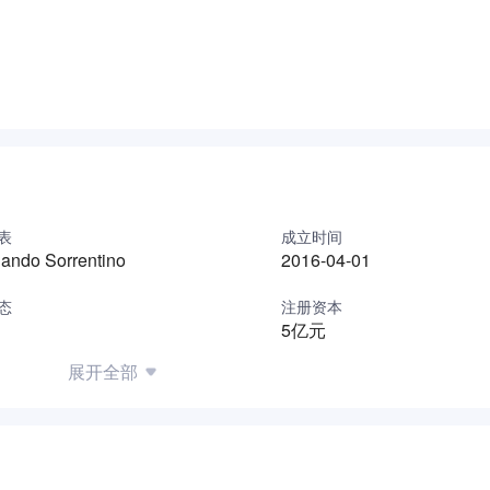
的基础。在索恩格，工作和生活平衡不只是一句口号，而是我们
表
成立时间
nando Sorrentino
2016-04-01
态
注册资本
5亿元
展开全部