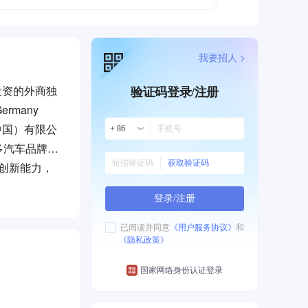
我要招人 >
%投资的外商独
验证码登录/注册
rmany
中国）有限公
+ 86
多汽车品牌的
获取验证码
创新能力，
耐用的产品，
登录/注册
始终如一：智
员工的表现都与
已阅读并同意
《用户服务协议》
和
《隐私政策》
赢及和谐社会
展和能力提
国家网络身份认证登录
展机会支持员
上我们的团队