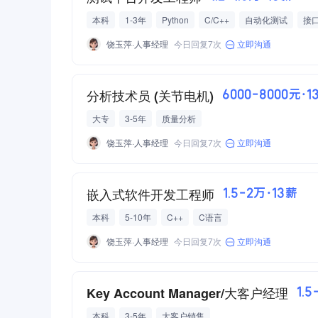
本科
1-3年
Python
C/C++
自动化测试
接
labview
PLC
工业自动化/机器人
饶玉萍·人事经理
今日回复7次
立即沟通
分析技术员 (关节电机)
6000-8000元·1
大专
3-5年
质量分析
饶玉萍·人事经理
今日回复7次
立即沟通
嵌入式软件开发工程师
1.5-2万·13薪
本科
5-10年
C++
C语言
饶玉萍·人事经理
今日回复7次
立即沟通
Key Account Manager/大客户经理
1.
本科
3-5年
大客户销售