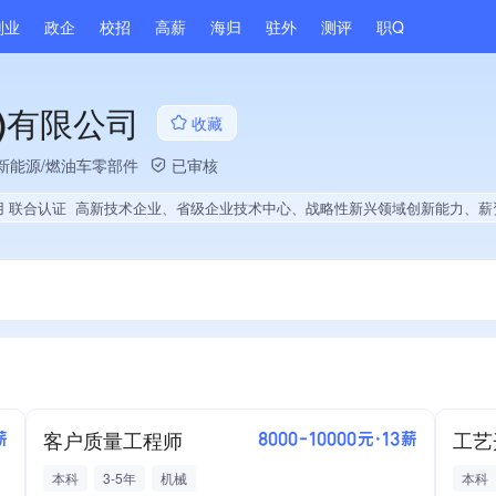
副业
政企
校招
高薪
海归
驻外
测评
职Q
)有限公司
收藏
新能源/燃油车零部件
已审核
用 联合认证
高新技术企业、省级企业技术中心、战略性新兴领域创新能力、薪资水平全省同行前10%、海关高级认证、A级纳税人、多产业布局、拥有节能环保技术、拥有自主品牌、拥有发明专利、专利授权量同领域前10%
客户质量工程师
薪
8000-10000元·13薪
本科
3-5年
机械
本科