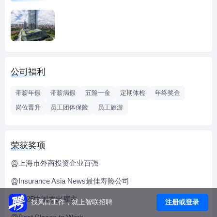
友邦保险今日的业务成就可追溯至 1919 年逾一个世纪前于上
海的发源地。截至 2025年 6 月 30 日，集团总资产值为 3,280
亿美元。友邦保险提供一系列的产品及服务，涵盖寿险、意
外及健康保险和储蓄计划，以满足个人客户在长期储蓄及保
障方面的需要。此外，本集团亦为企业客户提供雇员福利、
公司福利
信贷保险和退休保障服务。集团透过遍布亚洲的庞大专属代
理、伙伴及员工网络，为超过 4,300 万份个人保单的持有人及
带薪年假
带薪病假
五险一金
定期体检
年终奖金
逾 1,600 万名团体保险计划的参与成员提供服务。 友邦保险
岗位晋升
员工团体保险
员工旅游
控股有限公司于香港联合交易所有限公司主板上市，股份代
号为“1299”（港币柜台）及“81299”（人民币柜台）；其美国
预托证券（一级）于场外交易市场进行买卖，交易编号
荣获奖项
为“AAGIY”。
关于友邦人寿
上海市外商投资企业百强
友邦人寿保险有限公司（简称“友邦人寿”）是友邦保险有限公
Insurance Asia News最佳寿险公司
司全资持股的寿险子公司，统一经营友邦保险在中国内地的
2025中国杰出雇主
寿险业务。友邦人寿拥有专业的保险营销员队伍，并通过多
注册或登录
找风口工作，就上智联招聘
元化销售渠道，为客户提供人寿保险、健康保险、意外伤害