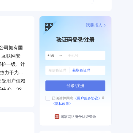
我要招人 >
验证码登录/注册
，公司拥有国
、互联网安
+ 86
维护一级、计
获取验证码
司致力于为高
深受用户信赖
登录/注册
中心、32
已阅读并同意
《用户服务协议》
和
《隐私政策》
国家网络身份认证登录