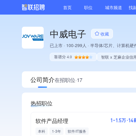
首页
职位
城市频道
找
中威电子
收藏
已上市
·
100-299人
·
半导体/芯片、计算机硬
智联 x 芝麻企业信
靠谱分 4.0
公司简介
在招职位·17
热招职位
软件产品经理
1-1.5万·14
本科
1-3年
软件/IT服务