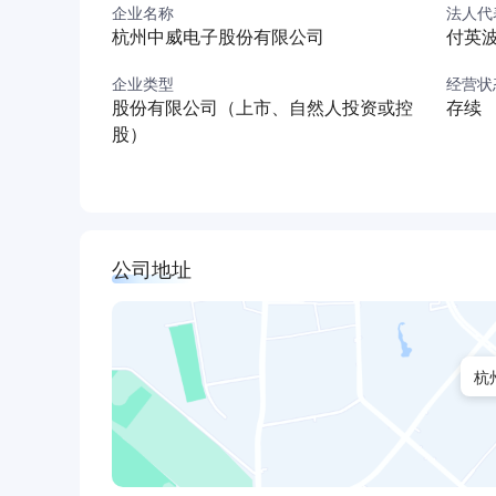
企业名称
法人代
校招咨询：0571-89976574
杭州中威电子股份有限公司
付英
校招邮箱：zhaopin@joyware.com
企业类型
经营状
股份有限公司（上市、自然人投资或控
存续
股）
公司地址
杭