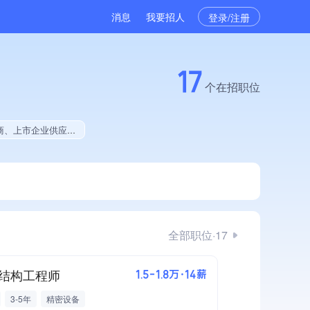
消息
我要招人
登录/注册
17
个在招职位
拥有绿色资质、拥有工艺创新能力、拥有美术作品、美术作品创作量位于同行前30%、拥有多项著作权、软件研发量位于同行前5%
全部职位·17
结构工程师
1.5-1.8万·14薪
3-5年
精密设备