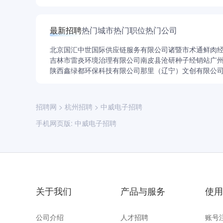
最新招聘
热门城市
热门职位
热门公司
北京国汇中世国际供应链服务有限公司
诸暨市术通鲜肉
吉林市雷炎环境治理有限公司
南皮县沧研种子经销站
广
陕西鑫绿都环保科技有限公司
那里（辽宁）文创有限公
招聘网
>
杭州招聘
>
中威电子招聘
手机网页版:
中威电子招聘
关于我们
产品与服务
使用
公司介绍
人才招聘
账号