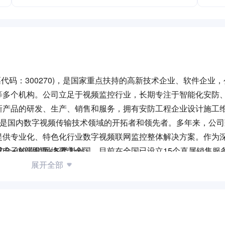
票代码：300270)，是国家重点扶持的高新技术企业、软件企业
等多个机构。公司立足于视频监控行业，长期专注于智能化安防
新产品的研发、生产、销售和服务，拥有安防工程企业设计施工
，是国内数字视频传输技术领域的开拓者和领先者。多年来，公
提供专业化、特色化行业数字视频联网监控整体解决方案。作为
电子的营销网络覆盖全国，目前在全国已设立15个直属销售服务
奖金+内部股票+各类补贴
体检
展开全部
晋升通道
球队、篮球队、骑行队、人才公寓
源部