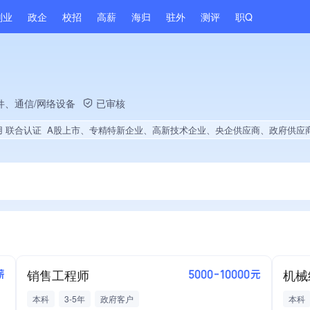
副业
政企
校招
高薪
海归
驻外
测评
职Q
件、通信/网络设备
已审核
用 联合认证
A股上市、专精特新企业、高新技术企业、央企供应商、政府供应商、上市企业供应商、战略性新兴领域创新能力、市县级政府引导基金投资、绝对控股7家公司、薪资水平全省同行前20%、A级纳税人、劳动保障诚信A级、知名品牌供应商、多产业布局、拥有节能环保技术、拥有自主品牌、拥有高价值专利、专利授权量同领域前5%、技术布局行业领先、拥有绿色低碳技术、经营年限全国同行前5%、集团核心成员、权威管理体系认证、权威产品认证、创新型中小企业、大学生就业贡献、2025年公开项目中标、
销售工程师
机械
薪
5000-10000元
本科
3-5年
政府客户
本科