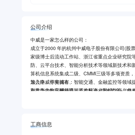
公司介绍
中威是一家怎么样的公司：
成立于2000 年的杭州中威电子股份有限公司(股
家级博士后流动工作站、浙江省重点企业研究院
防、云平台技术、智能分析技术等领域新技术和
算机信息系统集成二级、CMMI三级等多项资质
速公路、平安城市、智能交通、金融监控等领域
加入中威你将拥有：
和推崇的数字视频联网监控解决方案提供商，中威
有竞争力的薪酬待遇：基本薪资+绩效奖金+年终
个办事处，相关行业市场占有率位居全国领先。
六险一金、带薪年休/病假、国内/国外旅游、年度
一对一导师、不定期培训、各类分享会、多渠道
公司独立大楼、超市、公司食堂、健身房、羽毛
工商信息
联系我们：
杭州市滨江区西兴路1819号中威大楼19层人力资