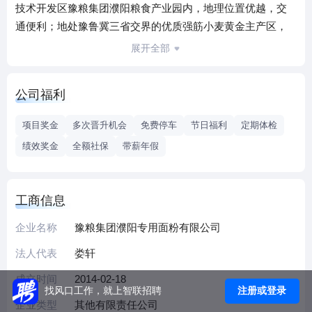
技术开发区豫粮集团濮阳粮食产业园内，地理位置优越，交
通便利；地处豫鲁冀三省交界的优质强筋小麦黄金主产区，
大广、德商、南林、范辉“二纵两横”高速公路内联外通，与山
展开全部
东、河北省高速公路网络融为一体，贯通全国，仓储物流方
便快捷。
公司福利
公司是以优质小麦精深加工为主，以中高档食品专用面粉为
项目奖金
多次晋升机会
免费停车
节日福利
定期体检
特色，以大型知名食品企业、高档连锁饼房为市场主体，以
绩效奖金
全额社保
带薪年假
烘焙食品技术研发服务为一体的企业，产业链条延伸至优质
小麦订单种植与技术服务、农产品仓储物流与贸易、食品烘
焙与精深加工等经营领域，致力于打造从田间到餐桌的绿色
工商信息
健康粮油食品供应商。公司地处黄河冲积平原，位于中国优
质小麦黄金走廊核心区域，小麦原料物产丰富；豫鲁冀三省
企业名称
豫粮集团濮阳专用面粉有限公司
作为国家重要的商品粮生产基地，直接为公司提供优质上等
法人代表
娄轩
原粮；具有原粮进口贸易资质，全球范围内采购美国、加拿
成立时间
2014-02-18
大、澳大利亚等国外优质进口上等粮源，从源头保障原粮品
注册或登录
找风口工作，就上智联招聘
质。
企业类型
其他有限责任公司