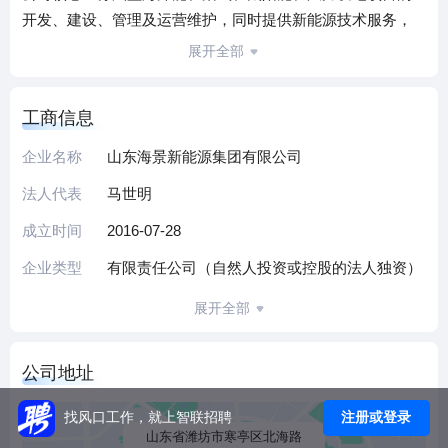
开发、建设、管理及运营维护，同时提供新能源技术服务，
并以自有资金开展合规新能源项目投资。
展开全部
目前公司已建成海港潍景25MWp、双王潍景120MWp、羊口
吉电景华50MWp、潍北海景15MWp等多个光伏电站，总装机
工商信息
容量达210MWp，在区域新能源市场形成了稳定的项目运营体
系。公司拥有相关行政许可及商标资质，对外投资并控制多
企业名称
山东海景新能源集团有限公司
家企业，构建了较为完善的业务布局。
法人代表
马世明
公司秉承“不忘初心、厚德载物”的理念，致力于生态环境建
设，持续深耕新能源领域，通过精细化运营与技术优化，为
成立时间
2016-07-28
绿色能源产业发展贡献力量。
企业类型
有限责任公司（自然人投资或控股的法人独资）
（本介绍由DeepSeek AI智能生成，仅供参考）
展开全部
公司地址
注册或登录
找风口工作，就上智联招聘
山东省潍坊市寒亭区北海路