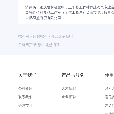
济南历下雅庆建材经营中心
正阳县王辉种养殖农民专业
黄梅县茶和食品工作室（个体工商户）
英德市望埠镇青
合肥羽盛商贸有限公司
招聘网
>
绍兴招聘
>
浙江龙盛招聘
手机网页版:
浙江龙盛招聘
关于我们
产品与服务
使用
公司介绍
人才招聘
账号
联系我们
企业招聘
意见
诚聘英才
发票