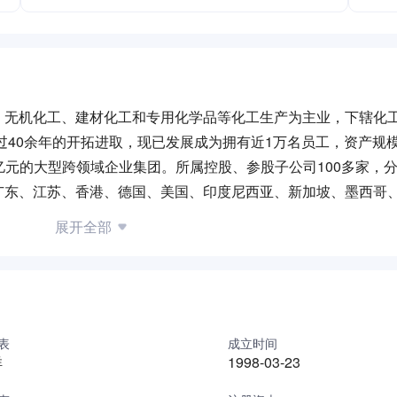
、无机化工、建材化工和专用化学品等化工生产为主业，下辖化
过40余年的开拓进取，现已发展成为拥有近1万名员工，资产规模
46亿元的大型跨领域企业集团。所属控股、参股子公司100多家，
广东、江苏、香港、德国、美国、印度尼西亚、新加坡、墨西哥
展开全部
、中国非国有企业百强企业、中国石油化工行业100强、浙江省民营
52）在上海证券交易所成功上市。2010年收购德国Dystar公司后
业的化工研究公司、一个国家博士后科研工作站，一个以上海为
体系认证和ISO14001环境体系认证。国内专利271项，海外专利
表
成立时间
祥
1998-03-23