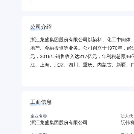
公司介绍
浙江龙盛集团股份有限公司以染料、化工中间体
地产、金融投资等业务。公司创立于1970年，经
元，2016年销售收入达217亿元，年利税总额
江、上海、北京、四川、重庆、内蒙古、新疆、
国、印度等地。
公司被评为中国企业500强、中国制造业500强
强。2003年，“浙江龙盛”股票（证券代码6003
展成为全球的特殊化学品供应服务商。
工商信息
集团公司下属一个国家级企业技术中心、一个专
展平台，在行业中率先通过ISO9001国际质量管理
企业名称
法人代
浙江龙盛集团股份有限公司
阮伟
项。