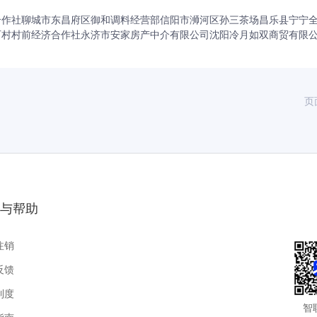
合作社
聊城市东昌府区御和调料经营部
信阳市浉河区孙三茶场
昌乐县宁宁
石村村前经济合作社
永济市安家房产中介有限公司
沈阳冷月如双商贸有限
页
与帮助
注销
反馈
制度
智