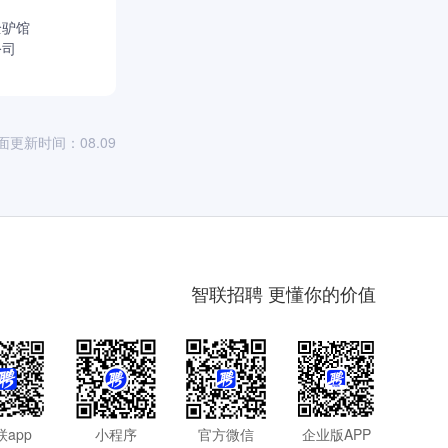
全驴馆
公司
面更新时间：08.09
智联招聘 更懂你的价值
联app
小程序
官方微信
企业版APP