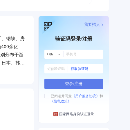
我要招人 >
工、钢铁、房
验证码登录/注册
400余亿
分别分布于浙
+ 86
、日本、韩
获取验证码
企业50
登录/注册
，龙盛逐步发
已阅读并同意
《用户服务协议》
和
《隐私政策》
中心的投资发
1700多
国家网络身份认证登录