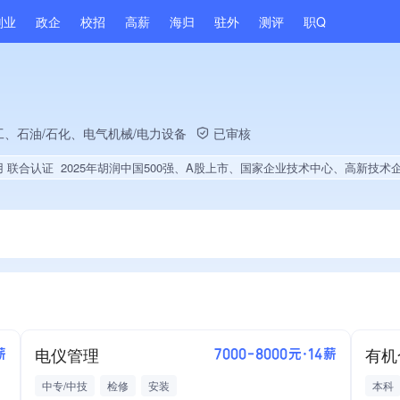
副业
政企
校招
高薪
海归
驻外
测评
职Q
、石油/石化、电气机械/电力设备
已审核
用 联合认证
2025年胡润中国500强、A股上市、国家企业技术中心、高新技术企业、战略性新兴领域创新能力、绝对控股28家公司、薪资水平全省同行前50%、旗下品牌同行前5%、A级纳税人、守合同重信用企业、多产业布局、拥有节能环保技术、拥有自主品牌、拥有高价值专利、专利授权量同领域前50、技术布局行业领先、拥有绿色低碳技术、经营年限全国同行前5%、集团核心成员
电仪管理
薪
7000-8000元·14薪
中专/中技
检修
安装
本科