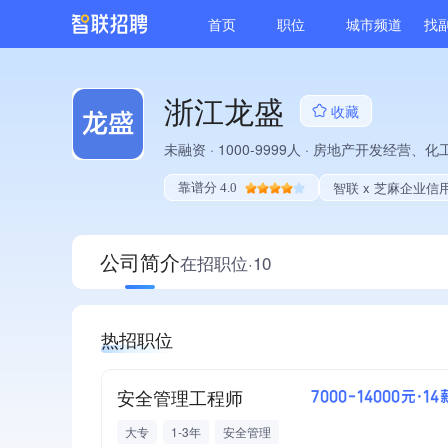
首页
职位
城市频道
找
浙江龙盛
收藏
未融资
·
1000-9999人
·
房地产开发经营、化工
智联 x 芝麻企业信
靠谱分 4.0
公司简介
在招职位·10
热招职位
安全管理工程师
7000-14000元·14
大专
1-3年
安全管理