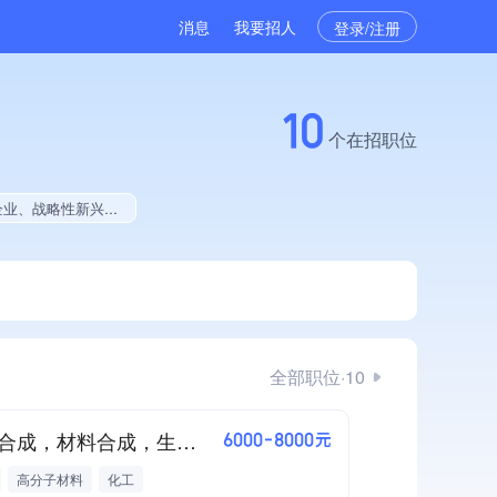
消息
我要招人
登录/注册
10
个在招职位
、权威管理体系认证、发债企业、大学生就业贡献、拥有绿色资质、拥有工艺创新能力、拥有著作权
全部职位·10
有机合成，材料合成，生物基材料开发，生物合成技术，高分子材料加工助剂、添加剂，新能源材料，材料应用性能检测
6000-8000元
高分子材料
化工