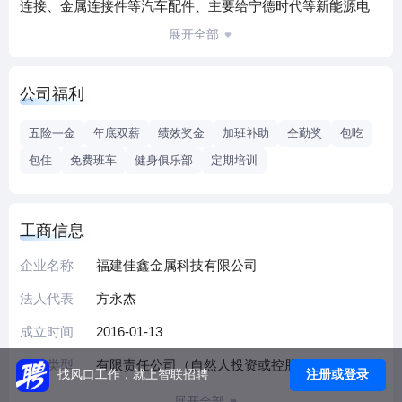
连接、金属连接件等汽车配件、主要给宁德时代等新能源电
池企业配套。目前公司拥有4000多平米的厂房，本公司经过
展开全部
快速发展，凝聚了一批具有丰富的设计、开发、生产、销售
和管理经验的专业人才，拥有国内先进的软连接生产线，选
公司福利
用最先进的分子扩散工艺、全自动超声波清洗机、平面磨
床、数控加工中心等先进设备及其它辅助设备，配备有一系
五险一金
年底双薪
绩效奖金
加班补助
全勤奖
包吃
列先进的影像测量仪、振动试验机、拉伸测试仪等检测仪器
包住
免费班车
健身俱乐部
定期培训
的产品检测实验室；并已通过TS16949质量管理体系认证，产
品品质达到或超过国际同类产品质量水平。
公司秉承诚实守信 永续经营的经营理念，始终坚持客户至上
工商信息
信誉第一的原则为广大客户提供优质的服务。
本公司倡导“专业、务实、高效、创新”的企业精神，具有良好
企业名称
福建佳鑫金属科技有限公司
的内部机制。优良的工作环境以及良好的激励机制，吸引了
法人代表
方永杰
一批高素质、高水平、高效率的人才。拥有完善的技术研发
成立时间
2016-01-13
力量和成熟的售后服务团队。我们的宗旨是：“用服务与真诚
来换取你的信任与支持，互惠互利，共创双赢！”我公司愿与
企业类型
有限责任公司（自然人投资或控股）
注册或登录
找风口工作，就上智联招聘
国内外各界同仁志士竭诚合作，共创未来！
展开全部