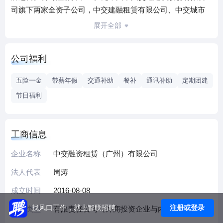
司旗下两家全资子公司，中交建融租赁有限公司、中交城市
投资控股有限公司合资设立。
展开全部
公司是继中国交建2014年5月在上海自贸区设立中交建融租赁
有限公司后，设立的第二家融资租赁公司。公司的设立，是
公司福利
中国交建实现转型升级发展战略进程中，进一步创新产融对
接模式、丰富投融资渠道、完善产业链的一项重要战略决
五险一金
带薪年假
交通补助
餐补
通讯补助
定期团建
策；是借助南沙自贸区金融改革之机，以广东为中心、辐射
节日福利
珠三角、连通港澳及东南亚业务市场，实现“走出去”战略的关
键一环。
公司依托强大的股东背景，充分发挥产业优势、筹资优势、
工商信息
人才优势，整合四方资源，以国际化、专业化、市场化为导
向，以打造服务型与效益型相结合的国际一流创新型融资租
企业名称
中交融资租赁（广州）有限公司
赁综合服务商为目标，为客户在重大交通、信息技术、城市
法人代表
周涛
综合体开发、新能源、旅游等领域的基础设施建设项目，“一
成立时间
2016-08-08
带一路”海外重点建设项目以及重大装备制造业的发展提供包
括融资租赁、经营租赁、商业保理等在内的“一站式”的优质产
注册或登录
找风口工作，就上智联招聘
企业类型
有限责任公司（外商投资企业与内资合资）
品与服务。