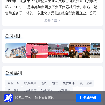
1999年，隶属于上海康德莱企业发展股份有限公司（股票代
码603987），是康德莱集团旗下集医疗器械研发、制造、销
售和服务于一体的，专业化多元化的综合型集团企业。公司
注册资本1.148亿元，现有员工1千人，近三年累纳税额超2亿
展开全部
元,年销售收入超12亿元,主营业务涵盖基础耗材、IVD、骨科
医疗设备、家庭医疗保健器材、电子信息研发等。 瓯文集团
公司相册
总部位于南宁市邕宁区新兴产业园龙门路1号，拥有占地30
亩、建筑面积35000平方米的独立园区，配备办公大楼、综合
楼，以及五层24000平米专业自动化仓储物流中心，为150多
家医疗服务公司、冷链产品提供第三方仓储及物流配送服
务。在南宁市高新区东盟总部基地拥有15000平方米的独立生
产车间，目前已启动邕宁总部二期生产基地建设，扩建面积
公司福利
25亩。 瓯文集团现辖25家分子公司，销售网络遍布广西全境
以及上海、湖北、海南、云南等地。厚植于产业发展优势，
五险一金
绩效奖金
包吃
包住
免费班车
员工旅游
形成了以医疗流通、制造研发、家庭医疗并举的产业发展格
节日福利
定期团建
定期培训
免费停车
局，以流通带动工业，以工业支撑流通，立足广西，布局华
注册或登录
找风口工作，就上智联招聘
南，开拓全国。 瓯文集团在行业内素来以“产品全、渠道宽”著
称: 物流设施设备先进，运营经验丰富，质量管理规范，售前