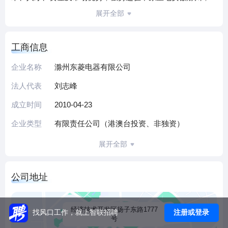
在滁州经济技术开发区投资建设新产业园区，新工业园占地
展开全部
超过1100亩，总投资超过10亿元，致力于打造成中国知名品
牌，问鼎国内家电市场的龙头地位。
工商信息
广东新宝电器股份有限公司，为A股上市公司（股票代码：
002705），始创于1995年，公司以“Donlim”为核心自有品
企业名称
滁州东菱电器有限公司
牌，专业开发、设计、制造、销售厨房家用电器、家居生活
法人代表
刘志峰
电器、电器配件和婴儿电器用品等几大类产品,并提供市场策
略、设计研究、产品实现、模具研究、产品测试认证、量产
成立时间
2010-04-23
技术研究、品牌设计7个模块单一或组合的服务, 能够满足国
企业类型
有限责任公司（港澳台投资、非独资）
际知名品牌商、零售商“一站式”采购的需要。
公司提供五险，免费工作餐，宿舍免费无线网络。
展开全部
公司地址
经济技术开发区扬子东路1777
注册或登录
找风口工作，就上智联招聘
号