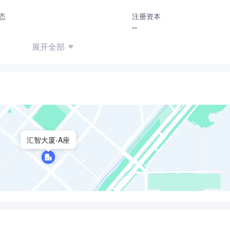
态
注册资本
--
展开全部
汇智大厦-A座