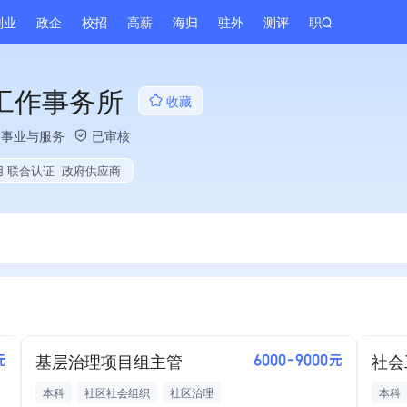
副业
政企
校招
高薪
海归
驻外
测评
职Q
工作事务所
收藏
会事业与服务
已审核
用 联合认证
政府供应商
基层治理项目组主管
社会
元
6000-9000元
本科
社区社会组织
社区治理
本科