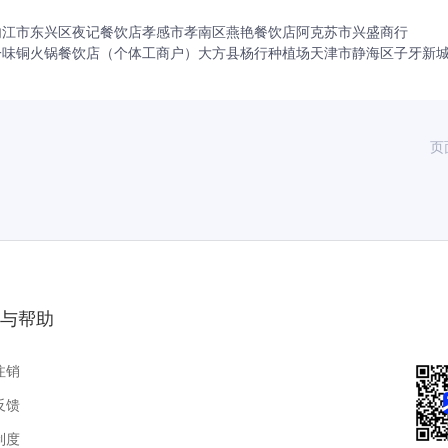
内江市东兴区夜记餐饮店
孝感市孝南区燕艳餐饮店
阿克苏市兴盛商行
一味铜火锅餐饮店（个体工商户）
大方县杨行种植场
天津市静海区子牙新
页
与帮助
注销
反馈
制度