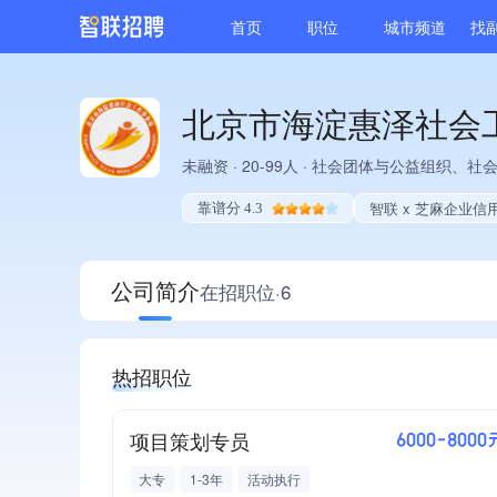
首页
职位
城市频道
找
北京市海淀惠泽社会
未融资
·
20-99人
·
社会团体与公益组织、社
智联 x 芝麻企业信
靠谱分 4.3
公司简介
在招职位·6
热招职位
项目策划专员
6000-8000
大专
1-3年
活动执行