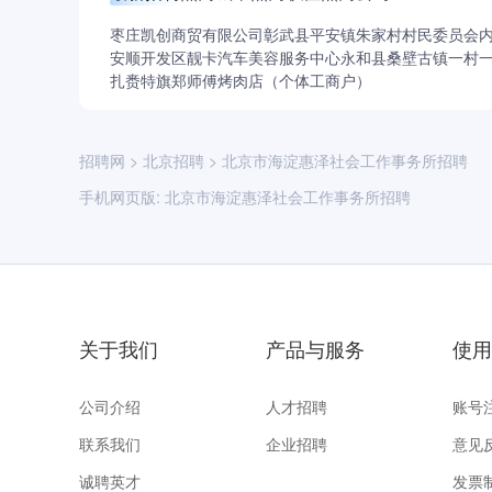
枣庄凯创商贸有限公司
彰武县平安镇朱家村村民委员会
安顺开发区靓卡汽车美容服务中心
永和县桑壁古镇一村
扎赉特旗郑师傅烤肉店（个体工商户）
招聘网
>
北京招聘
>
北京市海淀惠泽社会工作事务所招聘
手机网页版:
北京市海淀惠泽社会工作事务所招聘
关于我们
产品与服务
使用
公司介绍
人才招聘
账号
联系我们
企业招聘
意见
诚聘英才
发票