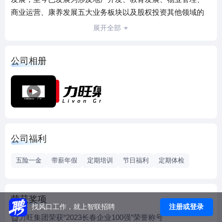
商业运营、康养发展五大业务板块以及股权投资其他领域的
企业集团，成员企业近60家。
展开全部
地产开发领域，拥有国家房地产开发壹级资质，先后开发建
设了吴太商务中心、力旺广场及力旺·弗朗明歌、力旺·康城、
公司相册
力旺林溪湖、力旺湖语城等近20个居住项目，逐步形成了不
同风格、多档次的优质产品体系。
教育发展领域，长春力旺实验学校业务涉及幼儿园、小学、
初中、高中，拥有一支师德高尚、业务精湛的高素质教师队
伍。依托强大的师资力量及超前的办学理念，目前力旺教育
已与长春市三个城区签署合作协议，对三所公办学校承接托
公司福利
管服务。
物业管理领域，经过多年的资源整合与服务创新，持续深
五险一金
带薪年假
定期培训
节日福利
定期体检
耕，信誉卓著，实力雄厚。目前服务业主逾3万户,服务人数逾
9万人。
商业运营领域，投资建设并运营的新一代交互式体验型的城
荣获奖项
市综合体——力旺广场，包含以“CCTV发现之旅—舌尖上的
注册或登录
找风口工作，就上智联招聘
力旺集团荣获“2023长春企业100强”荣誉称号
中国”为主题的中华美食文化感知中心、万达影院、生活休闲