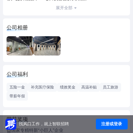
铖昌科技下设微波毫米波芯片技术省级重点企业研究院，是
展开全部
国内从事相控阵T/R芯片研制的主要民营科技力量，也是浙江
省微波毫米波射频集成电路创新链的典型代表。铖昌科技经
公司相册
过前期的大量研发投入和技术积累，目前进入快速发展阶
段。铖昌科技拥有强大的科研生产队伍，建立了从设计到量
产的自主完善的研发生产体系。
公司福利
五险一金
补充医疗保险
绩效奖金
高温补贴
员工旅游
带薪年假
荣获奖项
注册或登录
找风口工作，就上智联招聘
国家专精特新“小巨人”企业