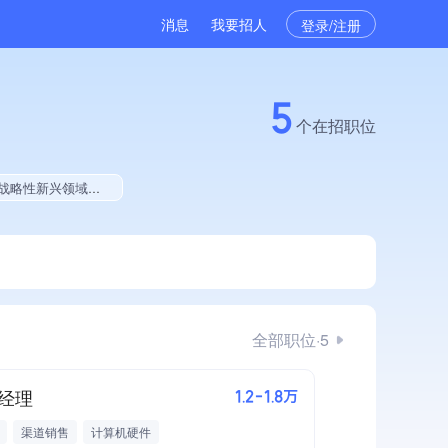
消息
我要招人
登录/注册
5
个在招职位
色资质、拥有多项著作权、软件研发量位于同行前5%、连续2年软件研发量增长
全部职位·5
经理
1.2-1.8万
渠道销售
计算机硬件