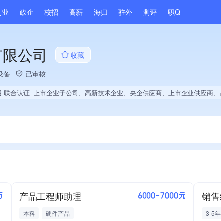
副业
政企
校招
高薪
海归
驻外
测评
职Q
有限公司
收藏
设备
已审核
用 联合认证
上市企业子公司、高新技术企业、央企供应商、上市企业供应商、战略性新兴领域创新能力、A级纳税人、知名品牌供应商、多产业布局、拥有自主品牌、拥有发明专利、专利授权量同领域前20%、技术布局行业领先、经营年限全国同行前15%、集团成员、权威管理体系认证、权威产品认证、大学生就业贡献、2025年公开项目中标、拥有绿
产品工程师助理
销售
万
6000-7000元
本科
硬件产品
3-5年