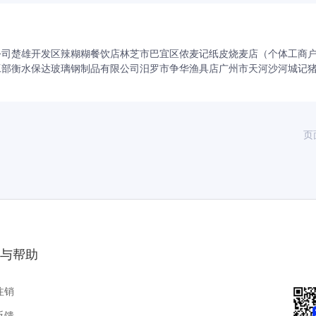
公司
楚雄开发区辣糊糊餐饮店
林芝市巴宜区侬麦记纸皮烧麦店（个体工商
工部
衡水保达玻璃钢制品有限公司
汨罗市争华渔具店
广州市天河沙河城记
页
与帮助
注销
反馈