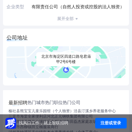
企业类型
有限责任公司（自然人投资或控股的法人独资）
展开全部
公司地址
北京市海淀区四道口路皂君庙
甲2号6号楼
热门城市
热门职位
热门公司
最新招聘
榆社县熊宝宝儿童乐园馆（个人独资）
泾县汀溪乡养老服务中心
三亚市海棠全家便利店
河北正元钢铁集团有限公司
北票市城关锋尚台球娱乐会馆
讷河市田磊杰家庭农场（个人独资）
注册或登录
找风口工作，就上智联招聘
海城市西柳镇田立楠服装商行