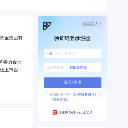
我要招人 >
国黄金集团有
验证码登录/注册
+ 86
革委员会批
获取验证码
主板上市企
登录/注册
了国内顶尖
已阅读并同意
《用户服务协议》
和
《隐私政策》
补形成中金珠
国家网络身份认证登录
气、树品牌、
营理念，奉