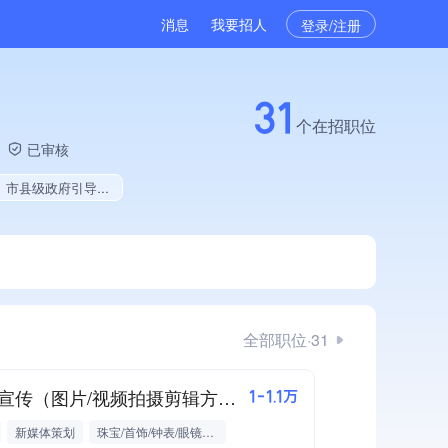
消息
我要招人
登录/注册
31
个在招职位
已审核
献、拥有专利、拥有绿色资质、拥有多项作品、美术作品创作量位于同行前10%
全部职位·31
产品宣传（图片/视频拍摄剪辑方向）
1-1.1万
新媒体策划
珠宝/首饰/钟表/眼镜批发/零售/贸易