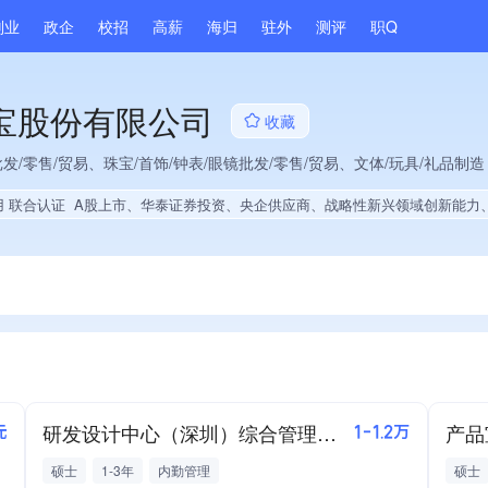
副业
政企
校招
高薪
海归
驻外
测评
职Q
宝股份有限公司
收藏
批发/零售/贸易、珠宝/首饰/钟表/眼镜批发/零售/贸易、文体/玩具/礼品制造
用 联合认证
A股上市、华泰证券投资、央企供应商、战略性新兴领域创新能力、市县级政府引导基金投资、绝对控股13家公司、薪资水平全省同行前50%、旗下品牌同行前5%、A级纳税人、多产业布局、拥有节能环保技术、拥有自主品牌、经营年限全国同行前10%、集团核心成员、权威管理体系认证、大学生就业贡
研发设计中心（深圳）综合管理专员
元
1-1.2万
硕士
1-3年
内勤管理
硕士