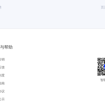
聘
页
与帮助
注销
反馈
制度
智
指南
协议
公示