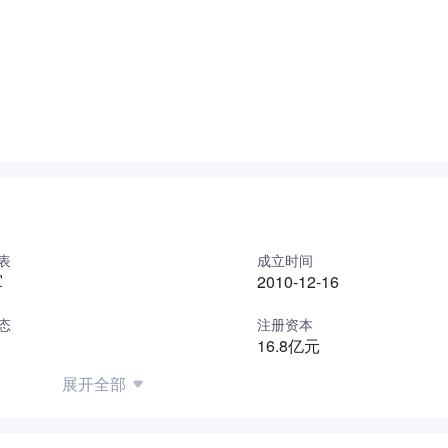
为民”的社会责任。
股份有限公司积极探索、努力创新，逐步成为实物黄金消费和投
，到2008年“99999至纯金”的率先推出，从2012年“珍·如金
品牌的华丽登场，中国黄金集团黄金珠宝股份有限公司形成以“中国黄
并举，集设计、加工、批发、零售、服务于一体，直营、加盟、银行
体。中国黄金系列产品以更纯、更赤、更值、更美的价值追求，
黄金珠宝股份有限公司不断完善策略规划，拓展渠道销售，确立
和近3000家专卖店，打造出一个全新的黄金珠宝销售帝国。
宝股份有限公司不断拓展业务范围，积极为客户提供更多的投融
表
成立时间
国黄金B2C网上购物商场平台，切实为消费者提供“愉快、专业
军
2010-12-16
态
注册资本
有限公司继续以“提升中国黄金在投资者和消费者心目中的价值
16.8亿元
钻石产品等服务。
展开全部