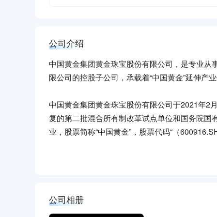
公司介绍
中国黄金集团黄金珠宝股份有限公司，是专业从事
限公司的控股子公司，承载着“中国黄金”延伸产
中国黄金集团黄金珠宝股份有限公司于2021年
复的第二批混合所有制改革试点单位和国务院国有
业，股票简称“中国黄金”，股票代码“（600916.S
2017年通过增资扩股成功引进了中信证券、京
证券公司和国际知名的互联网公司、具有市场化
宝未来业务创新与升级的强劲引擎。
公司相册
中国黄金集团黄金珠宝股份有限公司自创建以来坚
做规模、防风险、提质量、增效益”的企业发展理