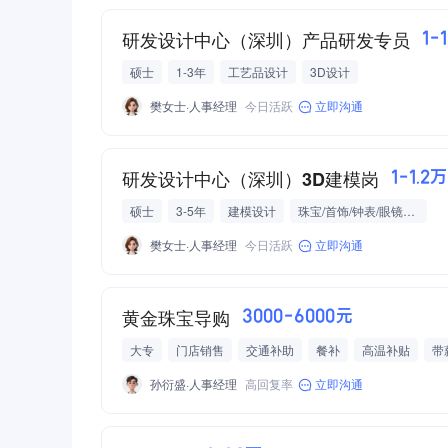
研发设计中心（深圳）产品研发专员
1-
硕士
1-3年
工艺品设计
3D设计
樊女士·人事经理
今日活跃
立即沟通
研发设计中心（深圳）3D建模岗
1-1.2万
硕士
3-5年
建模设计
珠宝/首饰/钟表/眼镜批发/零售/贸易
樊女士·人事经理
今日活跃
立即沟通
黄金珠宝导购
3000-6000元
大专
门店销售
交通补助
餐补
高温补贴
带
意外险
六险一金
加班费
年终奖
法定节假日三
孙衍盛·人事经理
高回复率
立即沟通