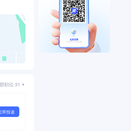
部职位·31
立即投递