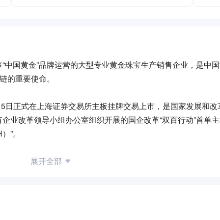
“中国黄金”品牌运营的大型专业黄金珠宝生产销售企业，是中
业链的重要使命。
2月5日正式在上海证券交易所主板挂牌交易上市，是国家发展和改
企业改革领导小组办公室组织开展的国企改革“双百行动”首单
H）”。
东、兴业银行、中融信托、建信信托、越秀产投和浚源资本，涵盖
展开全部
基因的产业集团和雄厚综合实力的金融企业，公司与各方协同互
持秉承“精诚所至、金石为开”的企业精神，贯彻“冲市场、聚人
念，坚持“品牌制胜、渠道制胜、规模制胜、服务制胜”的企业经