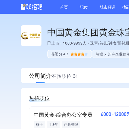
首页
职位
城市频道
找
中国黄金集团黄金珠
已上市
·
1000-9999人
·
珠宝/首饰/钟表/眼镜
智联 x 芝麻企业信
靠谱分 4.3
公司简介
在招职位·31
热招职位
中国黄金-综合办公室专员
6000-12000
硕士
1-3年
内勤管理