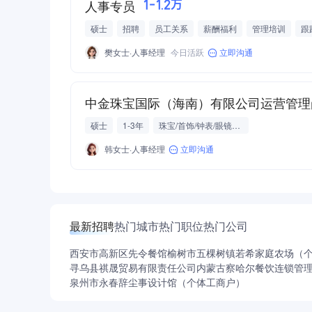
人事专员
1-1.2万
硕士
招聘
员工关系
薪酬福利
管理培训
跟
樊女士·人事经理
今日活跃
立即沟通
中金珠宝国际（海南）有限公司运营管理
硕士
1-3年
珠宝/首饰/钟表/眼镜批发/零售/贸易
韩女士·人事经理
立即沟通
最新招聘
热门城市
热门职位
热门公司
西安市高新区先令餐馆
榆树市五棵树镇若希家庭农场（
寻乌县祺晟贸易有限责任公司
内蒙古察哈尔餐饮连锁管
泉州市永春辞尘事设计馆（个体工商户）