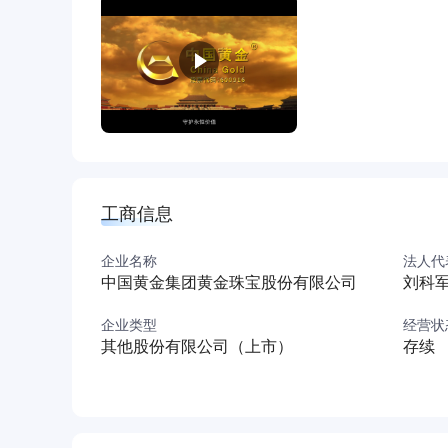
行“黄金为民，送福万家”的服务理念，履行“央企
在十几年的经营实践中，中国黄金集团黄金珠宝
者和领导者。从2006年“中国黄金投资金条”正式亮相
的完美呈现，到2014年“珍·尚银”快时尚首饰
牌，“珍﹒如金”和“珍﹒尚银”为子品牌多品牌
电商五大销售渠道并行的黄金珠宝全产业链综合
消费者中享有盛誉。
大品牌、大营销、大数据、大人事。中国黄金集团
工商信息
卖”的经营模式，在全国已建立30家品牌服务中心
始于黄金，但不止于黄金。中国黄金集团黄金珠
企业名称
法人代
服务，推出贵金属的投资和定制业务，倾力打造中
中国黄金集团黄金珠宝股份有限公司
刘科
型网络购物体验。
企业类型
经营状
精诚所至，金石为开。中国黄金集团黄金珠宝股份
其他股份有限公司（上市）
存续
广大消费者和投资者提供最可信赖的黄金珠宝和