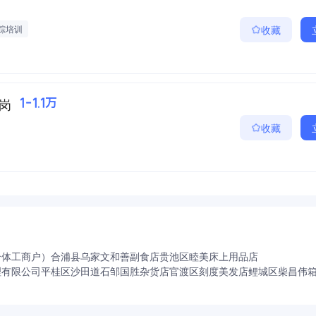
踪培训
收藏
岗
1-1.1万
收藏
个体工商户）
合浦县乌家文和善副食店
贵池区睦美床上用品店
理有限公司
平桂区沙田道石邹国胜杂货店
官渡区刻度美发店
鲤城区柴昌伟