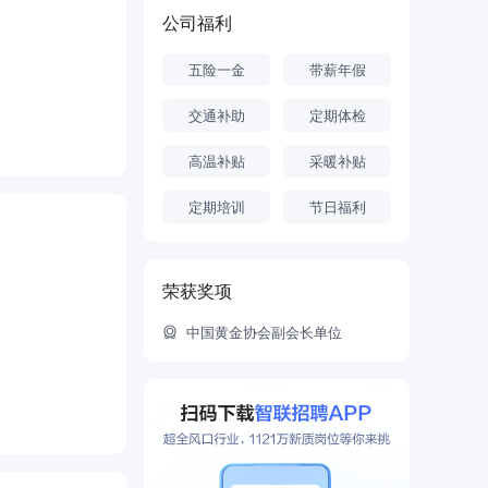
公司福利
资领域的创新
五险一金
带薪年假
”高端首饰品牌
金”为母品
交通补助
定期体检
、大客户和
高温补贴
采暖补贴
在业界和广大
了“连锁+专
定期培训
节日福利
资工具和资本
荣获奖项
、快捷”的新
中国黄金协会副会长单位
”为使命，为