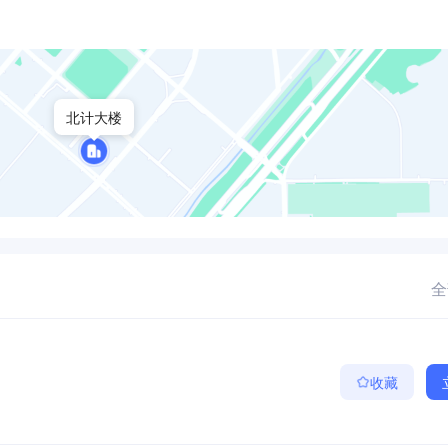
北计大楼
全
收藏