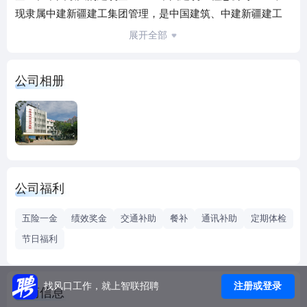
现隶属中建新疆建工集团管理，是中国建筑、中建新疆建工
技术支撑单位，是自治区最大的集建筑技术开发、建材研
展开全部
发、工程检测、工程勘察、工程设计、工程监理、工程咨询
为一体的综合性建筑科研机构，是新疆科研院所发展促进会
公司相册
理事长单位，综合竞争能力处于自治区建筑科技领先行列。
建科院市场从疆内逐渐向国内（广州、成都等地）和海外
（非洲、中亚）拓展，业务涉及基础设施建设、民航、铁
路、公路、石油化工、能源、水利、农村牧区等多个领域。
建科院始终站在建设科技发展的前沿，致力于建设领域技术
创新与行业进步，先后荣获“全国建设技术创新工作先进单
公司福利
位”、“全国工程勘察先进单位”和“自治区文明单位”等荣誉称
号。1997年起，连年被评为“自治区勘察设计综合实力二十
五险一金
绩效奖金
交通补助
餐补
通讯补助
定期体检
强”单位。院检测中心保持全国2017~2019年度“建设工程质量
节日福利
检测AAA级信用机构”称号。
建科院拥有工程咨询甲级（水文地质、工程测量、岩土工
程）、建筑工程设计甲级、工程勘察综合类甲级、房屋建筑
注册或登录
找风口工作，就上智联招聘
工商信息
及市政公用工程监理甲级和凿井甲级、地基与基础工程专业