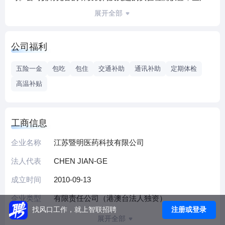
科研队伍以博士、硕士等一批高素质的海归人才为骨干组
展开全部
成。公司紧随世界新药开发方向，引入市场机制和竞争机
制，形成一整套高效率的新药开发推广运转体系。目前主要
公司福利
从事新型医药中间体、原料药和制剂的研发、生产及销售工
作。所有产品出口欧美市场，主要大客户如辉瑞、罗氏、默
五险一金
包吃
包住
交通补助
通讯补助
定期体检
克等全球前三知名药企。江苏暨明以不断扩大的生产规模，
高温补贴
逐渐提升的产品数量及质量赢得了广大客户的信任和源源不
断的订单需求。
本厂址座落于连云港市大浦工业区大浦路68号。总投资2.2
工商信息
亿，工厂总面积占地160亩，整体分两期筹建完成。厂区分别
设置了大生产车间、中试车间、洁净区车间、高活车间、
企业名称
江苏暨明医药科技有限公司
FDA车间，以及为生产服务的研发实验室、QA/QC分析实验
法人代表
CHEN JIAN-GE
室，完善的环保处理系统、员工安全及职业健康防护措施
成立时间
2010-09-13
等。另外为生产提供物料支持的物资系统，完备的财务、人
资行政运转模块等等， 2014年突破销售1.2亿元。
企业类型
有限责任公司（港澳台法人独资）
公司晋升体系：我司为生产系统员工提供纵向岗位晋升（副
注册或登录
找风口工作，就上智联招聘
展开全部
班长、班长，车间主任助理、车间副主任、车间主任等），