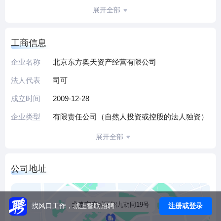
五房”4个北京市老字号品牌， 是一家集便民商超、鞋履生
展开全部
产、电商营销（ 北京京品聚合科技有限公司）、物业管理（
北京天元和平商业有限公司、北京奥士凯安龙商贸有限公
工商信息
司、 北京天元升和汇祥商贸有限公司、 北京奥士凯银龙商贸
有限公司）等多种业态的资产经营投资公司。
企业名称
北京东方奥天资产经营有限公司
北京东方奥天资产经营有限公司致力于创新发展，充分利用
法人代表
司可
中心城区的区位优势、无形资产优势和优质房产资源优势，
以改革改制为主线、以业态调整升级为动力、以强化人才队
成立时间
2009-12-28
伍建设为支撑，积极弘扬老字号商业文化氛围，构建“主营突
企业类型
有限责任公司（自然人投资或控股的法人独资）
出、布局合理、特色鲜明、运营高效、服务多元”的新型商业
运营模式，打造“具有较强核心竞争力的老字号特色专业经营
展开全部
商业集团公司”。
公司地址
北京市东城区韶九胡同19号
注册或登录
找风口工作，就上智联招聘