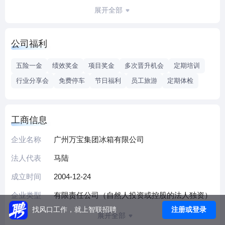
主要产品有冷柜和大容积电冰箱）、广东梅州（总用地面积
展开全部
8.64万㎡，总建筑面积10.8万㎡，主要产品有冷柜系列产品、
高端酒柜饮料柜、家用和商用制冷产品）三大生产基地。具
公司福利
有8条国内先进技术水平的冰箱生产线，年产能力490万台。
依托“千亿级工业航母” 广州工控的科创中心、战略投资平台、
五险一金
绩效奖金
项目奖金
多次晋升机会
定期培训
完善的制冷产业链等多方面资源的支持，承载“万宝”品牌四十
行业分享会
免费停车
节日福利
员工旅游
定期体检
多年电冰箱制造的技术底蕴，产品涵盖直冷、风冷式冷藏
箱、冷冻箱、高级酒柜、车载冰箱、自提柜冰箱、自动售卖
机等，共计一百多款智能、节能环保的新款电冰箱，并通过
工商信息
了CCC、ISO9000及国家质量相关的认证，生产的优质产品
在立足中国国内市场的基础上，出口到美国、加拿大、日
企业名称
广州万宝集团冰箱有限公司
本、韩国、菲律宾、欧洲、澳洲、东南亚等七十几个国家和
法人代表
马陆
地区。
成立时间
2004-12-24
公司被认定为广东省工程技术研究开发中心，全国售后服务
行业十佳单位，获得标准化良好行为企业AAAA级证书，被认
企业类型
有限责任公司（自然人投资或控股的法人独资）
定为高新技术企业和广州市企业研究开发机构。先后被评
注册或登录
找风口工作，就上智联招聘
展开全部
为“中国电冰箱行业科技创新·质量创优·消费者放心品牌”，“最