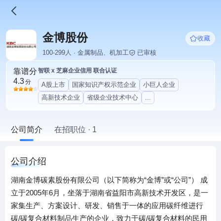
金博股份
收藏
100-299人 · 金属制品、机加工
已审核
靠谱分
智联 x 芝麻企业信用 联合认证
4.3
分
A股上市
国家知识产权示范企业
小巨人企业
高新技术企业
省级企业技术中心
...
公司简介
在招职位 · 1
公司介绍
湖南金博碳素股份有限公司（以下简称为“金博”或“公司”） 成
立于2005年6月，坐落于湖南省益阳市高新技术开发区，是一
家集生产、方案设计、研发、销售于一体的应用碳纤维进行
碳/碳复合材料制品生产的企业，致力于碳/碳复合材料的民用