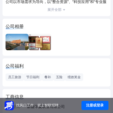
公司以市场需求为导向，以“整合资源”、“科技应用”和“专业服
务”为手段，使研发生产、农资集供、作物耕种、烘储运销、
展开全部
信息技术等全面导入的农业全产业链得以贯通，以“集成农业
新技术、为用户创造利益”为企业使命，努力把新疆华夏农业
公司相册
有限公司建成国内领先的现代化民族种业企业，公司从而实
现“百年华夏”的企业愿景。
公司福利
员工旅游
节日福利
餐补
五险
绩效奖金
工商信息
注册或登录
找风口工作，就上智联招聘
企业名称
新疆华夏农业有限公司