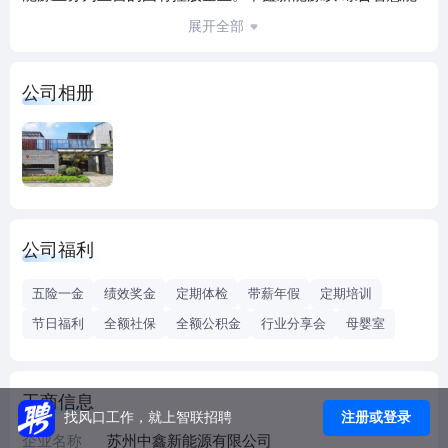
源服务商”为发展定位，依托科技赋能，致力推动能源数智
展开全部
化、低碳化转型，让清洁能源惠及千企万户。公司专注投资
运营分布式光伏、风电等新能源项目，并面向电力用户开展
公司相册
储能、配电、售电、充换电和节能等基础用能服务，着力打
造“光伏+”综合智慧能源服务业态，同时可为工商业客户提供
能源规划、能源数字化、碳资产和碳风险管理等定制化一站
式服务，推动产业绿色转型和地区绿色发展，助力绿色低碳
产业链升级，不断培育绿色新质生产力。
中鑫渴望更多优秀人才加入公司，并为每一位员工提供广阔
公司福利
的发展平台！欢迎各位优秀人才投递简历，如简历通过筛选
我们会尽快联系面试（异地到面产生的交通住宿等一切费用
五险一金
绩效奖金
定期体检
带薪年假
定期培训
自理），非常感谢！
节日福利
全额社保
全额公积金
行业分享会
母婴室
工商信息
注册或登录
找风口工作，就上智联招聘
企业名称
苏州中鑫新能源有限公司