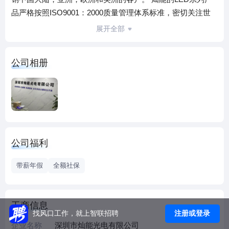
品严格按照ISO9001：2000质量管理体系标准，密切关注世
界研究和开发LED新光源的方向，坚持于高科技照明产业。从
展开全部
采购原料到设计和制造，每一个步骤，程序非常严格的检验
和质量控制。灿能拥有各种规格的高功率LED灯具，超高亮度
公司相册
发光二极管。致力于节能和环境保护。此外，我们的产品具
有良好的导热性，高可靠性，强光束，抗光衰能力强，使用
寿命长。因此，我们产品一直深受客户的青睐。 我们坚持
以“信誉至上，品质***，追求完美”。我们真诚地欢迎国内外客
商前来洽谈业务，本着互惠互利，共同发展的原则。我们希
望有更多的伙伴与我们共同发展。
公司福利
带薪年假
全额社保
工商信息
注册或登录
找风口工作，就上智联招聘
企业名称
深圳市灿能光电有限公司