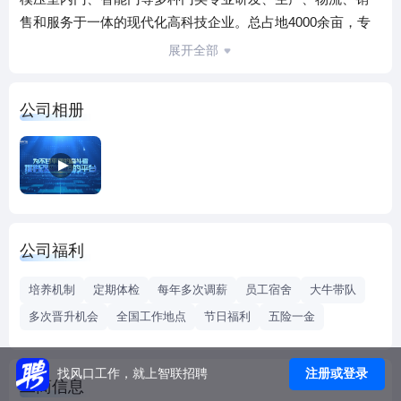
售和服务于一体的现代化高科技企业。总占地4000余亩，专
业生产线六条，日产高、中、低档门30000余樘。其中，专业
展开全部
非标线日产可达2000余樘，是行业内规模最大的企业之一。
四川弈新实业（集团）有限公司始建于1992年，注册资本逾
公司相册
30亿元人民币，是一家产业多元化、战略多元化的集团公
司。经过二十余年的快速发展，广泛涉足电子信息、门产
品、化工、家居装饰、新能源、物流等多个领域，形成了门
业、电子信息业、电动车、锁具、化工、智能家居、家装等
多个核心产业链。集团旗下拥有成都市和乐门业有限公司、
四川金网通电子科技有限公司、成都新和特科技有限公司、
公司福利
山东和乐门业有限公司、浙江合扬锁业有限公司、好运达物
流有限公司、成都百歌装饰工程有限公司、成都共功人力资
培养机制
定期体检
每年多次调薪
员工宿舍
大牛带队
源有限公司等十余家控股子公司，业务范围辐射全国以及东
多次晋升机会
全国工作地点
节日福利
五险一金
南亚、中东、欧洲、非洲、澳大利亚等地区，建立了遍布全
国各大中城市营销网点、办事处200余个。集团在四川、湖
北、山东、浙江等地区拥有八大生产、物流及人才培养基
注册或登录
找风口工作，就上智联招聘
工商信息
地，总占地面积4000余亩，员工10000余人，总资产近140