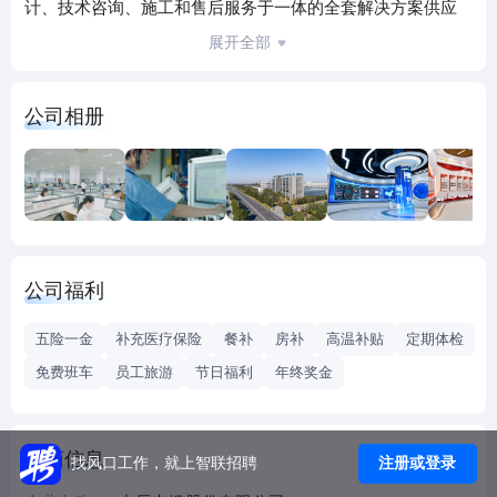
计、技术咨询、施工和售后服务于一体的全套解决方案供应
商，是“全国用户满意企业”，位列全国电缆行业第28位。
展开全部
公司拥有完善、快捷的销售和服务网络，并建立了具有中辰
特色的“环客户运营”全方位服务机制；作为国家线缆生产骨干
公司相册
企业，中辰股份屡次在国家超高压送变电工程、重点建设项
目和各行业配套服务中有杰出表现，为“藏中联网”、“南水北
调”、老挝首都万象115kV城市电网现代化改造等工程提供配
套产品，产品广泛应用于电力、新能源、煤炭、交通、石
油、石化、国防、城市建设等领域，畅销世界各地，深受用
户信赖和好评。
公司福利
公司全面实施人才强企战略，贯彻落实科学发展观，以加快
提升人力资源职业能力为目标，紧紧抓住吸引、培养、重用
五险一金
补充医疗保险
餐补
房补
高温补贴
定期体检
三个环节，积极加快人才队伍建设步伐。通过引进、培养领
免费班车
员工旅游
节日福利
年终奖金
军型创新人才，公司已具备较强的专业研发和生产经验。
公司具有完善的创新激励机制，根据市场的需求和技术发展
趋势，积极与上海电缆研究所、国家电网公司武汉高压研究
工商信息
注册或登录
找风口工作，就上智联招聘
所、上海交大、西安交大和哈尔滨理工大学等研究院所开展