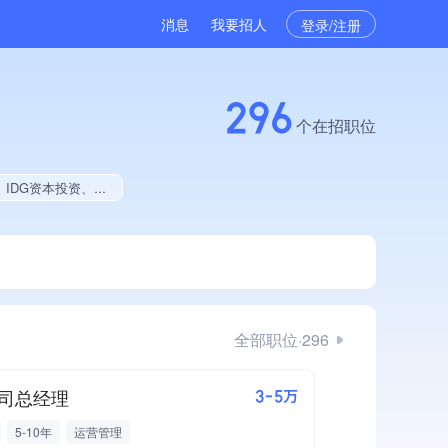
消息
我要招人
登录/注册
296
个在招职位
店、大学生就业贡献、拥有绿色资质、拥有工艺创新能力、拥有多项作品、美术作品创作量位于同行前50
全部职位·296
司总经理
3-5万
5-10年
运营管理