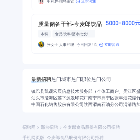
申利辉·招聘主管
立即沟通
质量储备干部-今麦郎饮品
5000-8000
本科
食品/饮料/酒水批发/零售/贸易
张女士·人事经理
今日回复4次
立即沟通
最新招聘
热门城市
热门职位
热门公司
镇巴县凯晟宏辰信息技术服务部（个体工商户）
吴江区
汕头市澄海区莲下源发印花厂
南宁市兴宁区张丰烟花爆
中国石化销售股份有限公司陕西渭南石油分公司渭清路
招聘网
>
邢台招聘
>
今麦郎食品股份有限公司招聘
手机网页版:
今麦郎食品股份有限公司招聘