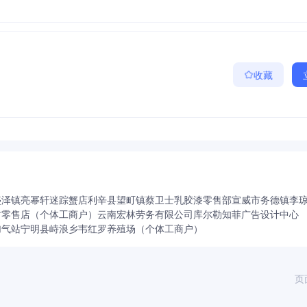
元
收藏
盛泽镇亮幂轩迷踪蟹店
利辛县望町镇蔡卫士乳胶漆零售部
宣威市务德镇李
竹零售店（个体工商户）
云南宏林劳务有限公司
库尔勒知菲广告设计中心
加气站
宁明县峙浪乡韦红罗养殖场（个体工商户）
页