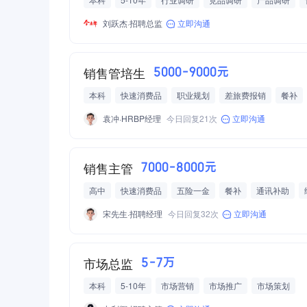
刘跃杰·招聘总监
立即沟通
销售管培生
5000-9000元
本科
快速消费品
职业规划
差旅费报销
餐补
调休
加班补助
交通补助
通讯补助
房补
带
袁冲·HRBP经理
今日回复21次
立即沟通
销售主管
7000-8000元
高中
快速消费品
五险一金
餐补
通讯补助
宋先生·招聘经理
今日回复32次
立即沟通
市场总监
5-7万
本科
5-10年
市场营销
市场推广
市场策划