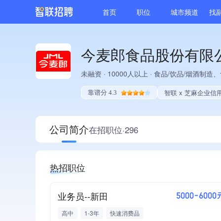
首页
职位
城市频道
找
今麦郎食品股份有限
未融资
·
10000人以上
·
食品/饮品/烟酒制造、
智联 x 芝麻企业信
靠谱分 4.3
公司简介
在招职位·296
热招职位
业务员--新田
5000-6000
高中
1-3年
快速消费品