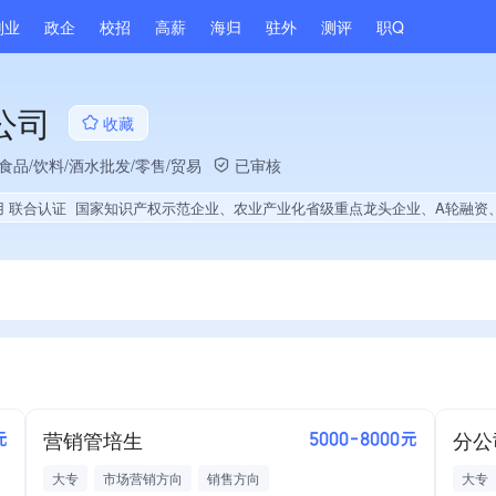
副业
政企
校招
高薪
海归
驻外
测评
职Q
公司
收藏
食品/饮料/酒水批发/零售/贸易
已审核
用 联合认证
国家知识产权示范企业、农业产业化省级重点龙头企业、A轮融资、IDG资本投资、省级企业技术中心、政府供应商、战略性新兴领域创新能力、绝对控股24家公司、薪资水平全省同行前5%、旗下品牌同行前5%、A级纳税人、多产业布局、拥有节能环保技术、拥有自主品牌、拥有发明专利、专利授权量同领域前5%、技术布局行业领先、经营年限全国同行前10%、集团成员、权威管理体系认证、全国多家直营
营销管培生
分公
元
5000-8000元
大专
市场营销方向
销售方向
大专