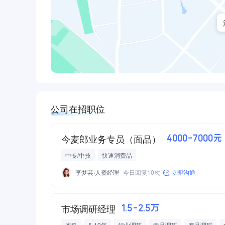
公司在招职位
今麦郎业务专员（面品）
4000-7000元
中专/中技
快速消费品
李梦芸·人资经理
今日回复10次
立即沟通
市场调研经理
1.5-2.5万
本科
5-10年
行业调研
竞品调研
产品调研