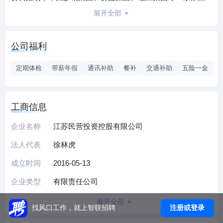
苏知名民营企业联合设立，于2016年6月正式挂牌运营。公司
展开全部
注册地在无锡，已初步建立起立足江苏、面向长三角的业务
网络。
公司福利
公司秉持“厚积薄发、行稳致远、成人达己、抱团发展”的发展
定期体检
带薪年假
通讯补助
餐补
交通补助
五险一金
理念，以助推苏商转型为己任，汇聚各类民营资本和资源，
着力实施“1+3”战略，即“一个平台，三个支柱”的发展战略，
以股权业务、资产管理业务、不良资产处置三类业务架构为
工商信息
三大支柱，支撑一个长三角具有影响力的投产融综合金融服
企业名称
江苏民营投资控股有限公司
务平台。
法人代表
徐林虎
经过四年多的探索，苏民投不忘初心，坚持为江苏民企发展
成立时间
2016-05-13
服务的特色之路，发挥“资本+”集聚效应，用投资增强民企实
力，为民企赋能发展服务。在推进江苏民企抱团发展中助推
企业类型
有限责任公司
苏商转型升级，实现公司自身价值，获得了良好的投资收
展开全部
益，市场资源网络不断扩大，得到社会各界认同。
注册或登录
找风口工作，就上智联招聘