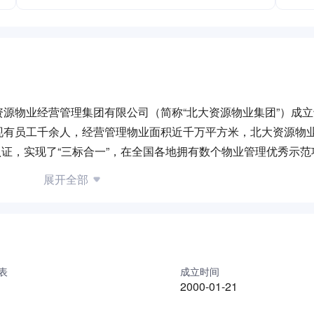
源物业经营管理集团有限公司（简称“北大资源物业集团”）成立于
现有员工千余人，经营管理物业面积近千万平方米，北大资源物
1三标体系认证，实现了“三标合一”，在全国各地拥有数个物业管理优秀示
展开全部
遍布北京、上海、天津、重庆、山东、江苏、湖北、湖南、四川
花园洋房、写字楼、产业园区等业态，，拥有1个国优项目和3个
国物业管理特色企业”和“中国物业管理创新企业”两项大奖；201
中国物业服务百强企业”，同时获得“2014中国物业管理行业新秀典
表
成立时间
2000-01-21
管理地产公司开发及经营的具有高质量、大规模、多业态的综合
技、金融、商业等方面的优势，将社区教育、医疗服务、科技服