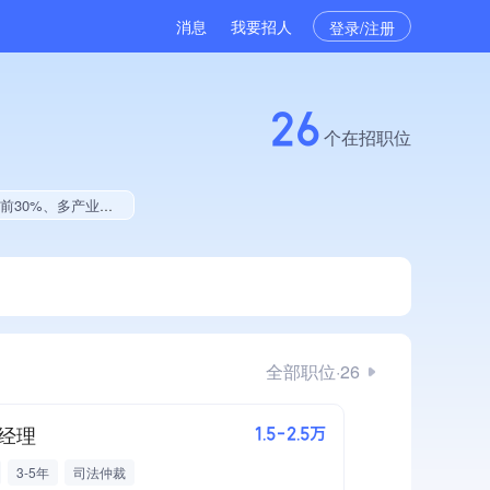
消息
我要招人
登录/注册
26
个在招职位
献、2025年公开项目中标、拥有绿色资质
全部职位·26
经理
1.5-2.5万
3-5年
司法仲裁