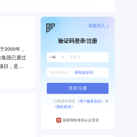
我要招人 >
验证码登录/注册
2000年，
业集团已通过
+ 86
范项目，是中
获取验证码
、贵州、广东
登录/注册
市优项目。
3年荣获“中国
已阅读并同意
《用户服务协议》
和
《隐私政策》
范企业”奖
国家网络身份认证登录
性商业地产项
务、金融延伸