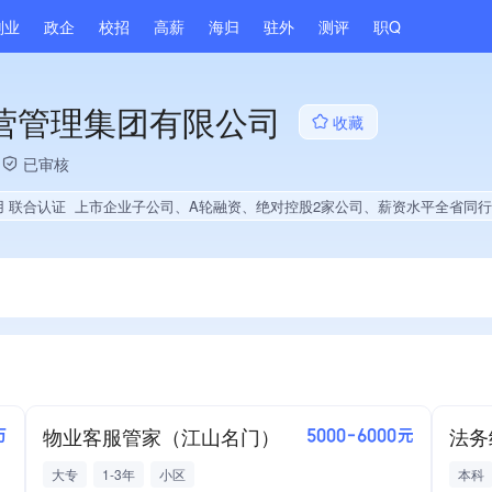
副业
政企
校招
高薪
海归
驻外
测评
职Q
营管理集团有限公司
收藏
已审核
用 联合认证
上市企业子公司、A轮融资、绝对控股2家公司、薪资水平全省同行前30%、多产业布局、拥有自主品牌、经营年限全国同行前5%、集团成员、权威管理体系认证、大学生就业贡
物业客服管家（江山名门）
法务
万
5000-6000元
大专
1-3年
小区
本科