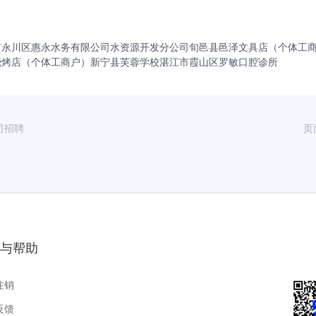
市永川区惠永水务有限公司水资源开发分公司
旬邑县邑泽文具店（个体工
烧烤店（个体工商户）
新宁县芙蓉学校
湛江市霞山区罗敏口腔诊所
司招聘
页
与帮助
注销
反馈