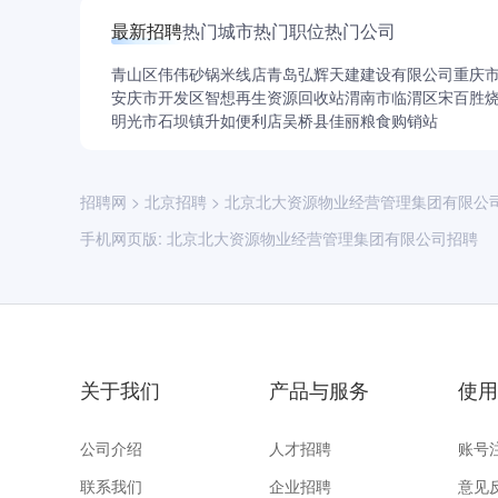
最新招聘
热门城市
热门职位
热门公司
青山区伟伟砂锅米线店
青岛弘辉天建建设有限公司
重庆
安庆市开发区智想再生资源回收站
渭南市临渭区宋百胜
明光市石坝镇升如便利店
吴桥县佳丽粮食购销站
招聘网
>
北京招聘
>
北京北大资源物业经营管理集团有限公
手机网页版:
北京北大资源物业经营管理集团有限公司招聘
关于我们
产品与服务
使用
公司介绍
人才招聘
账号
联系我们
企业招聘
意见