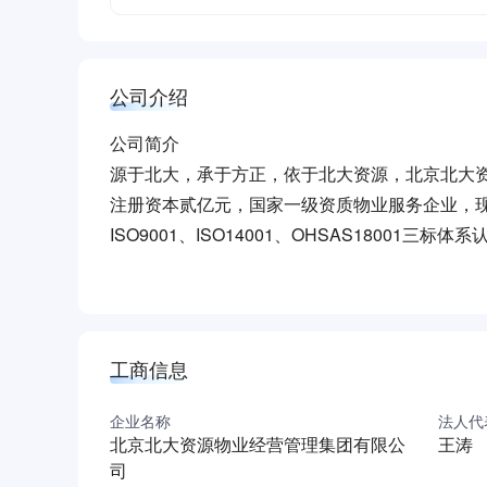
公司介绍
公司简介
源于北大，承于方正，依于北大资源，北京北大资
注册资本贰亿元，国家一级资质物业服务企业，
ISO9001、ISO14001、OHSAS1800
国物业管理协会常务理事单位。
北大资源物业集团下设18家分支机构，所管项目
等11个省市，服务业态涵盖住宅、公寓、别墅、
2011年，北大资源物业集团荣获住建部颁发的“中
工商信息
物业管理最具成长潜力企业”奖项；2014年荣升“
项。
企业名称
法人代
北京北大资源物业经营管理集团有限公
王涛
北大资源物业集团借势资源集团地产公司，配合
司
目，充分发挥北大及方正集团在教育、医疗、科