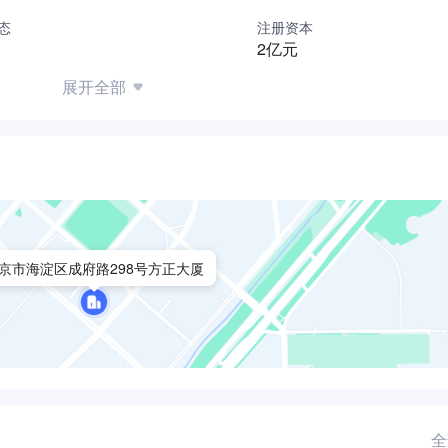
位社区生活服务。坚持走差异化发展道路，不断探索资源型多业
态
注册资本
特色服务，扩展物业领域，推动规划、设计、工程等专业部门站
2亿元
延伸至前期开发、销售中心等服务阶段,为客户提供从购房开始到
展开全部
资源物业集团之间互动、沟通的桥梁，力争行业领先地位，引领
京市海淀区成府路298号方正大厦
全