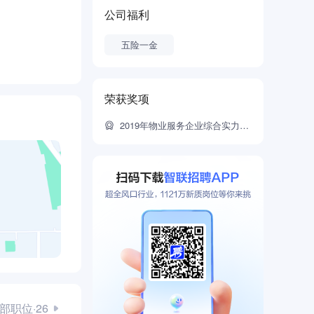
态物业服务模
公司福利
在客户的视角
五险一金
入住后的全
中国物业服务
荣获奖项
2019年物业服务企业综合实力500强
部职位·26