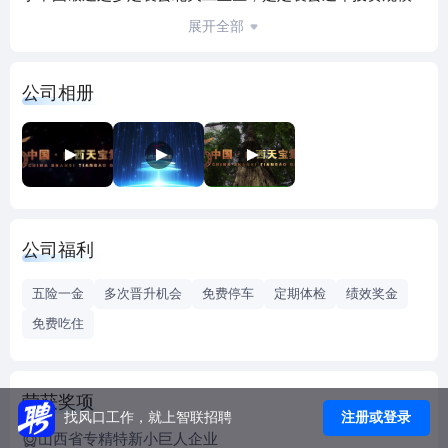
较大、发展前景广阔的民营股份制企业，目前公司进入上市
展开全部
筹备阶段。
公司先后取得国家质量监督检验检疫总局颁发的特种设备制
公司相册
造许可证，德国标准的ISO9001质量管理体系、ISO14001环
境管理体系和ISO45001管理体系认证、CE认证、北京电能
PCCC产品认证等证书。公司拥有省级技术中心，公司理化实
验室取得了CMA计量认证和CNAS认证，也是山西省中小企
业公共服务示范平台。牵头参与制定绿色锻造企业评价准
则、锻造企业信息化管理规范项目、风力发电机组塔架法兰
公司福利
采购指南等锻造产业10个团体标准。通过不断强化科技创新
取得了可喜的成效，取得发明专利18项，实用新型专利59
五险一金
多次晋升机会
免费停车
定期体检
绩效奖金
项，共77项。公司生产的产品，在国内享有美誉，特别是风
免费吃住
电法兰产品，成为各大电力公司和风机制造商等40多个单位
首选信得过产品，被列入国电龙源公司的采购供应商名录。
公司投资2.23亿元建设的“基于5G+云平台风力发电环锻件智
荣获奖项
能制造扩建项目”，目前10000T油压机、10M辗环机、天然气
注册或登录
找风口工作，就上智联招聘
加热炉、井式热处理炉、车床、钻床已完工投入使用，数据
山西省专精特新小巨人企业