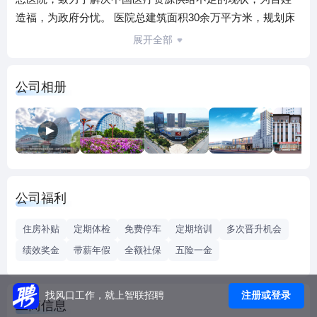
造福，为政府分忧。 医院总建筑面积30余万平方米，规划床
位3600张、医护人员3500人以及50个标准化手术室，设有46
展开全部
个临床学科、12个医技科室。 东北国际医院始终坚持“人才兴
院”的战略，博士近百0人，拥有硕士学历者500余人。部分重
公司相册
点科室负责人由国家级、省部级专业学会委员等高级人才担
任，高水平专家团队将为疑难病、危重病人提供会诊和治疗
服务。 医院采用多学科诊疗模式（MDT），以病人为中心，
针对特定疾病，依托临床多学科团队，共同制定规范化、个
体化、连续性的综合治疗方案，在保证医疗安全的前提下，
确保患者获得最佳疗效。 医院设施设备先进，诊疗手段齐
公司福利
全，拥有PET-MR、PET-CT、高精度CT、3.0T核磁共振、超
声设备、高剂量率后装治疗机、数字血管造影机、大孔径定
住房补贴
定期体检
免费停车
定期培训
多次晋升机会
位CT、达芬奇机器人等先进设备，为患者得到全面、精确、
绩效奖金
带薪年假
全额社保
五险一金
有效的诊疗服务提供了坚实的保障。 医院配备完善的信息管
理系统，全院实行数字化管理，实现以患者为中心的信息资
源整合和以电子病历为核心的大数据整合。此外，针对不同
注册或登录
找风口工作，就上智联招聘
工商信息
患者的个性化需求，提供量身定制的一站式智慧医疗解决方