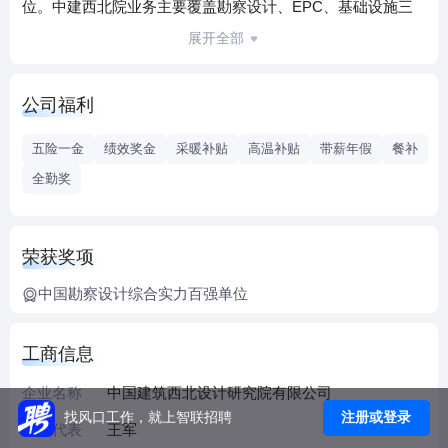
位。中建西北院业务主要覆盖勘察设计、EPC、基础设施三
大板块，形成了基于绿色与“和合”文化的中华建筑文化的传
展开全部
承、弘扬和创新发展管理模式。2016年荣获陕西省质量领域
最高荣誉——陕西省政府质量奖，率先成为中国勘察设计领
公司福利
域荣获省级政府质量奖的企业；2018年中国品牌价值评价品
牌强度890分，品牌价值10.87亿元，是建筑建材领域24家上
五险一金
绩效奖金
采暖补贴
高温补贴
带薪年假
餐补
榜单位中唯一的建筑设计单位。中建西北院是中央企业先进
全勤奖
集体、省级文明单位标兵、全国“五一劳动奖状”单位、全国
CAD应用示范企业、全国建筑业技术创新先进单位、中国勘
察设计行业突出贡献单位、全国建设系统精神文明建设先进
荣获奖项
单位、当代建筑设计百家名院、“全国企业文化竞争力十强”单
位，中国勘察设计综合实力百强单位、RCC“十大建筑设计
中国勘察设计综合实力百强单位
院”。
工商信息
企业名称
中国建筑西北设计研究院有限公司
注册或登录
找风口工作，就上智联招聘
法人代表
王军