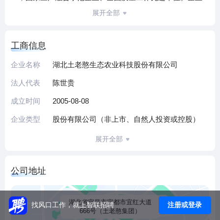
位于湖北省宜都市绿色产品创业园，总占地500亩，总资产12
展开全部
亿元，现有员工2000余人。
土老憨集团致力于打造中国橘醋（果醋）最大酿造基地，已
工商信息
建设十五万吨橘醋原浆酿造规模，是全国唯一用柑橘酿造桔
醋原浆系列、桔醋保健品系列，桔子醋调味品系列产品的柑
企业名称
湖北土老憨生态农业科技股份有限公司
橘深加工企业。目前，土老憨已成为多家国内知名调味品企
法人代表
陈世贵
业的供应商，是中国最大的橘醋（果醋）酿造基地。
土老憨集团与中国农业大学、华中农业大学、意大利摩德纳
成立时间
2005-08-08
大学、台湾中华海洋大学等院校开展长期技术合作，接受意
企业类型
股份有限公司（非上市、自然人投资或控股）
大利世界著名醋酸菌专家保罗教授、台湾食品专家陈锡秋教
授、浙江大学生命科学院王维义教授等科技专家进行技术指
展开全部
导，正着力打造大健康产业。
集团秉承“至憨·致纯·志广”的企业文化和“良心·责任·未来”的核
公司地址
心价值观，始终将食品安全视为企业生命，牢记“生产安全食
品，服务社会大众”使命，践行“自己生产的产品自己先吃，再
生产卖给消费者”的用良心做产品的庄重承诺。集团自建有农
湖北省宜昌市宜都市宜红大道
注册或登录
找风口工作，就上智联招聘
666号（土老憨集团）
产品检验检疫和食品安全检测中心，检测能力达到国内先进