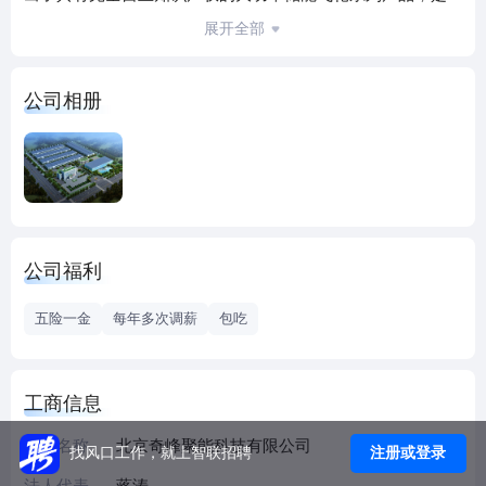
国家重点支持的专门从事飞轮储能高端设备产业化单位，是
展开全部
北京市重点支持的独角兽企业。
公司客户包括华阳集团、国能集团、深圳地铁集团等知名的
公司相册
大型能源企业和地方投资集团。
公司股东有世界500强企业阳煤集团、光伏知名企业英利集团
等，在资金、人才、管理等方面具有强有力的支撑。公司是
北京市政府重点支持的专精特新上市辅导企业，拥有核心技
术创新能力和行业积累，是新型储能产业领域最具发展价值
的高新技术企业。
公司福利
五险一金
每年多次调薪
包吃
工商信息
企业名称
北京奇峰聚能科技有限公司
注册或登录
找风口工作，就上智联招聘
法人代表
蒋涛